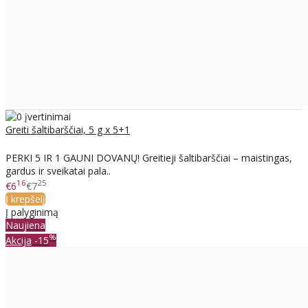
Greiti šaltibarščiai, 5 g x 5+1
PERKI 5 IR 1 GAUNI DOVANŲ! Greitieji šaltibarščiai – maistingas,
gardus ir sveikatai pala..
16
25
€6
€7
Į krepšelį
Į palyginimą
Naujiena
%
Akcija
-15