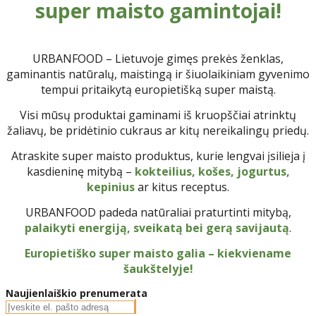
super maisto gamintojai!
URBANFOOD – Lietuvoje gimęs prekės ženklas,
gaminantis natūralų, maistingą ir šiuolaikiniam gyvenimo
tempui pritaikytą europietišką super maistą.
Visi mūsų produktai gaminami iš kruopščiai atrinktų
žaliavų, be pridėtinio cukraus ar kitų nereikalingų priedų.
Atraskite super maisto produktus, kurie lengvai įsilieja į
kasdieninę mitybą –
kokteilius, košes, jogurtus,
kepinius
ar kitus receptus.
URBANFOOD padeda natūraliai praturtinti mitybą,
palaikyti energiją, sveikatą bei gerą savijautą
.
Europietiško super maisto galia – kiekviename
šaukštelyje!
Naujienlaiškio prenumerata