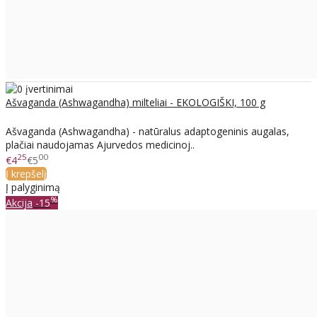
Ašvaganda (Ashwagandha) milteliai - EKOLOGIŠKI, 100 g
Ašvaganda (Ashwagandha) - natūralus adaptogeninis augalas,
plačiai naudojamas Ajurvedos medicinoj..
25
00
€4
€5
Į krepšelį
Į palyginimą
%
Akcija
-15