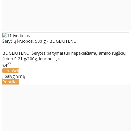
Šeryčių kruopos, 500 g - BE GLIUTENO
BE GLIUTENO. Šerytės baltymai turi nepakeičiamų amino rūgščių
(lizino 0,21 g/100g, leucino 1,4 ..
27
€4
Į krepšelį
Į palyginimą
Populiari