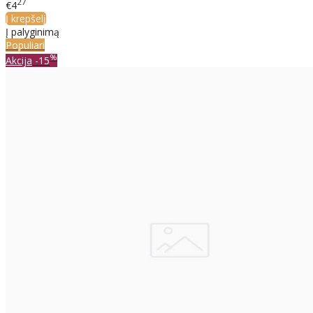
27
€4
Į krepšelį
Į palyginimą
Populiari
%
Akcija
-15