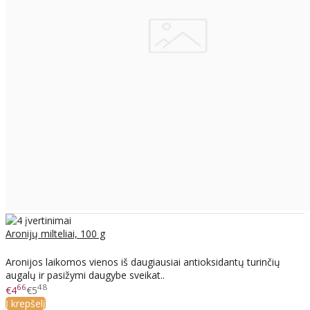
Aronijų milteliai, 100 g
Aronijos laikomos vienos iš daugiausiai antioksidantų turinčių
augalų ir pasižymi daugybe sveikat..
66
48
€4
€5
Į krepšelį