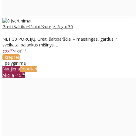
Greiti šaltibarščiai dėžutėje, 5 g x 30
NET 30 PORCIJŲ. Greiti šaltibarščiai – maistingas, gardus ir
sveikatai palankus mišinys, ..
05
00
€28
€33
Į krepšelį
Į palyginimą
Naujiena
Populiari
%
Akcija
-15