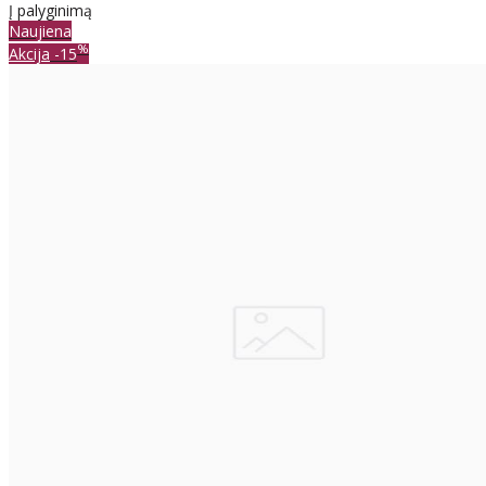
Į palyginimą
Naujiena
%
Akcija
-15