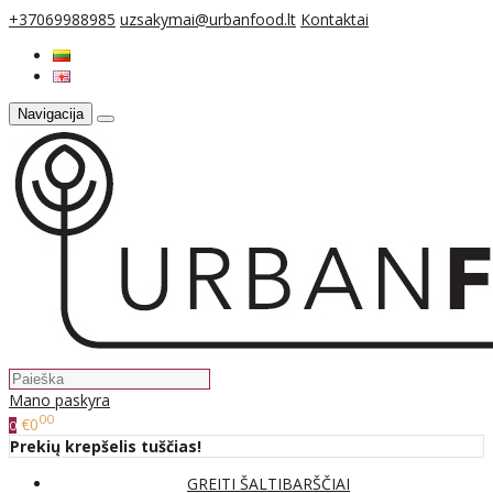
+37069988985
uzsakymai@urbanfood.lt
Kontaktai
Navigacija
Mano paskyra
00
€0
0
Prekių krepšelis tuščias!
GREITI ŠALTIBARŠČIAI