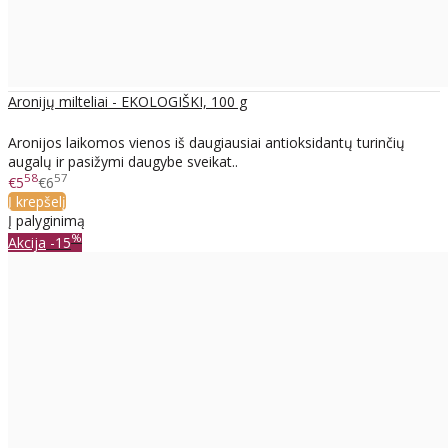
Aronijų milteliai - EKOLOGIŠKI, 100 g
Aronijos laikomos vienos iš daugiausiai antioksidantų turinčių
augalų ir pasižymi daugybe sveikat..
58
57
€5
€6
Į krepšelį
Į palyginimą
%
Akcija
-15