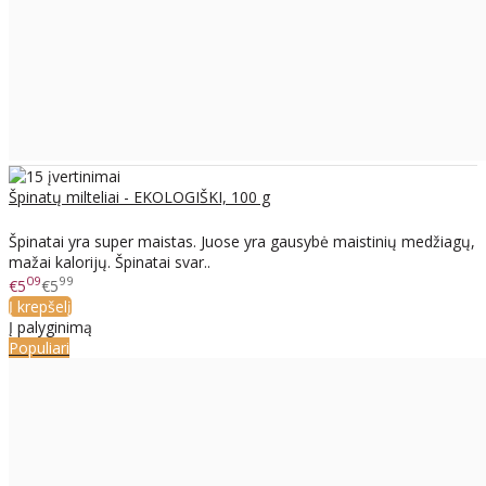
Špinatų milteliai - EKOLOGIŠKI, 100 g
Špinatai yra super maistas. Juose yra gausybė maistinių medžiagų,
mažai kalorijų. Špinatai svar..
09
99
€5
€5
Į krepšelį
Į palyginimą
Populiari