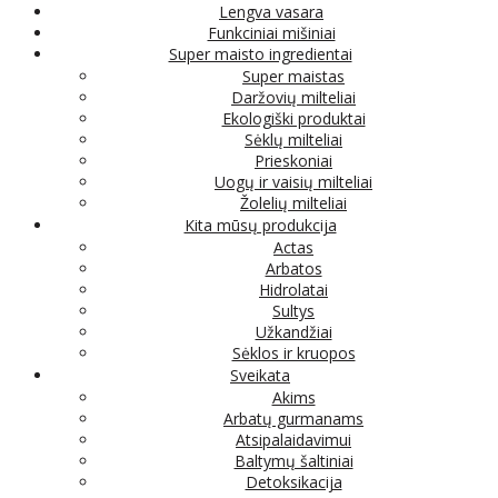
Lengva vasara
Funkciniai mišiniai
Super maisto ingredientai
Super maistas
Daržovių milteliai
Ekologiški produktai
Sėklų milteliai
Prieskoniai
Uogų ir vaisių milteliai
Žolelių milteliai
Kita mūsų produkcija
Actas
Arbatos
Hidrolatai
Sultys
Užkandžiai
Sėklos ir kruopos
Sveikata
Akims
Arbatų gurmanams
Atsipalaidavimui
Baltymų šaltiniai
Detoksikacija