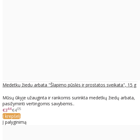
Medetkų žiedų arbata "Šlapimo pūslės ir prostatos sveikata", 15 g
Mūsų ūkyje užauginta ir rankomis surinkta medetkų žiedų arbata,
pasižyminti vertingomis savybėmis..
44
05
€3
€4
Į krepšelį
Į palyginimą