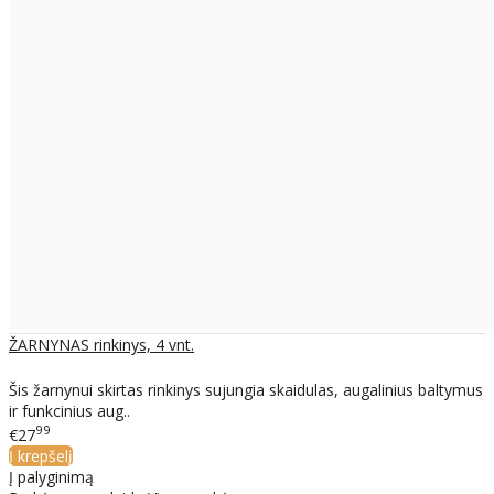
ŽARNYNAS rinkinys, 4 vnt.
Šis žarnynui skirtas rinkinys sujungia skaidulas, augalinius baltymus
ir funkcinius aug..
99
€27
Į krepšelį
Į palyginimą