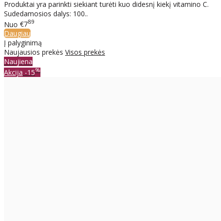
Produktai yra parinkti siekiant turėti kuo didesnį kiekį vitamino C.
Sudedamosios dalys: 100..
89
Nuo
€7
Daugiau
Į palyginimą
Naujausios prekės
Visos prekės
Naujiena
%
Akcija
-15