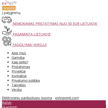
25
00
€4
€5
Į krepšelį
Į palyginimą
NEMOKAMAS PRISTATYMAS NUO 50 EUR LIETUVOJE
PAGAMINTA LIETUVOJE
PASIŪLYMAI VERSLUI
Apie mus
Gamyba
Kaip pirkti?
Pristatymas
Projektai
Kontaktai
Privatumo politika
Taisyklės
Verslui
Elektroninių parduotuvių nuoma
-
eshoprent.com
Rašyti
Skambinti