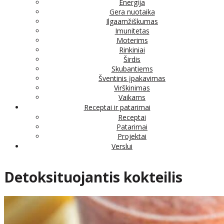
Energija
Gera nuotaika
Ilgaamžiškumas
Imunitetas
Moterims
Rinkiniai
Širdis
Skubantiems
Šventinis įpakavimas
Virškinimas
Vaikams
Receptai ir patarimai
Receptai
Patarimai
Projektai
Verslui
Detoksituojantis kokteilis