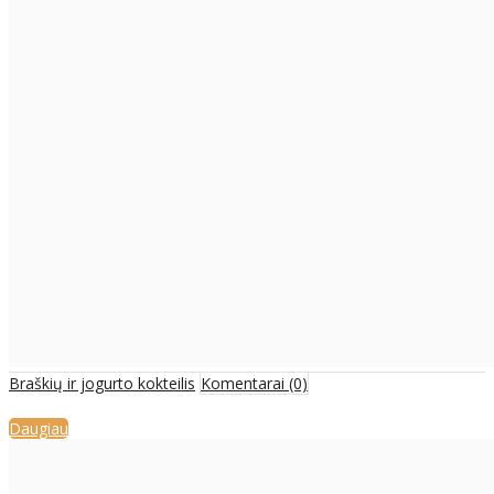
Braškių ir jogurto kokteilis
Komentarai (0)
Daugiau