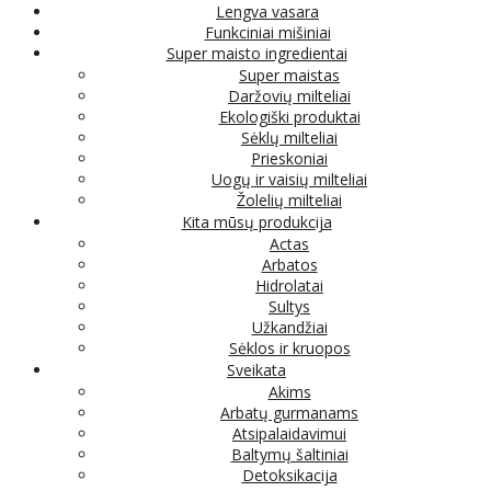
Lengva vasara
Funkciniai mišiniai
Super maisto ingredientai
Super maistas
Daržovių milteliai
Ekologiški produktai
Sėklų milteliai
Prieskoniai
Uogų ir vaisių milteliai
Žolelių milteliai
Kita mūsų produkcija
Actas
Arbatos
Hidrolatai
Sultys
Užkandžiai
Sėklos ir kruopos
Sveikata
Akims
Arbatų gurmanams
Atsipalaidavimui
Baltymų šaltiniai
Detoksikacija