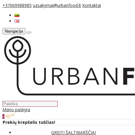
+37069988985
uzsakymai@urbanfood.lt
Kontaktai
Navigacija
Mano paskyra
00
€0
0
Prekių krepšelis tuščias!
GREITI ŠALTIBARŠČIAI