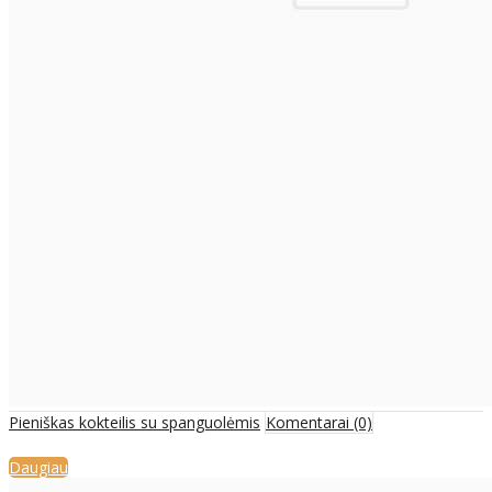
Pieniškas kokteilis su spanguolėmis
Komentarai (0)
Daugiau