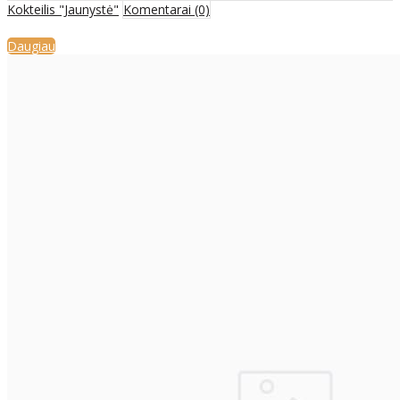
Kokteilis "Jaunystė"
Komentarai (0)
Daugiau