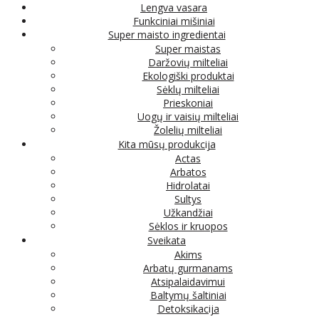
Lengva vasara
Funkciniai mišiniai
Super maisto ingredientai
Super maistas
Daržovių milteliai
Ekologiški produktai
Sėklų milteliai
Prieskoniai
Uogų ir vaisių milteliai
Žolelių milteliai
Kita mūsų produkcija
Actas
Arbatos
Hidrolatai
Sultys
Užkandžiai
Sėklos ir kruopos
Sveikata
Akims
Arbatų gurmanams
Atsipalaidavimui
Baltymų šaltiniai
Detoksikacija