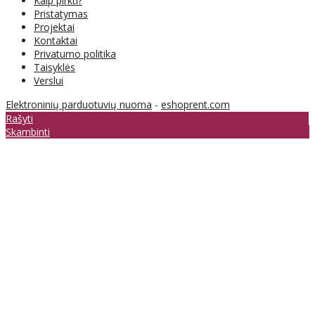
Kaip pirkti?
Pristatymas
Projektai
Kontaktai
Privatumo politika
Taisyklės
Verslui
Elektroninių parduotuvių nuoma
-
eshoprent.com
Rašyti
Skambinti