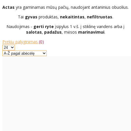
Actas
yra gaminamas mūsų pačių, naudojant antaninius obuolius.
Tai
gyvas
produktas,
nekaitintas
,
nefiltruotas
.
Naudojimas -
gerti ryte
įsipylus 1 v.š. į stiklinę vandens arba į
salotas
,
padažus
, mėsos
marinavimui
.
Prekių palyginimas
(0)