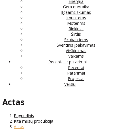
Energija
Gera nuotaika
Ilgaamžiškumas
Imunitetas
Moterims
Rinkiniai
Širdis
Skubantiems
Šventinis įpakavimas
Virškinimas
Vaikams
Receptai ir patarimai
Receptai
Patarimai
Projektai
Verslui
Actas
Pagrindinis
Kita mūsų produkcija
Actas