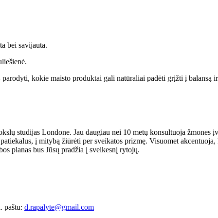
a bei savijauta.
liešienė.
rodyti, kokie maisto produktai gali natūraliai padėti grįžti į balansą ir
slų studijas Londone. Jau daugiau nei 10 metų konsultuoja žmones įvair
atiekalus, į mitybą žiūrėti per sveikatos prizmę. Visuomet akcentuoja, 
bos planas bus Jūsų pradžia į sveikesnį rytojų.
l. paštu:
d.rapalyte@gmail.com