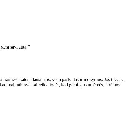
 gerą savijautą!”
iais sveikatos klausimais, veda paskaitas ir mokymus. Jos tikslas –
kad maitintis sveikai reikia todėl, kad gerai jaustumėmės, turėtume