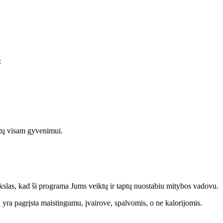
:
iktų visam gyvenimui.
tikslas, kad ši programa Jums veiktų ir taptų nuostabiu mitybos vadovu.
 yra pagrįsta maistingumu, įvairove, spalvomis, o ne kalorijomis.