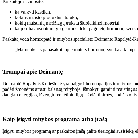
Paskaitoje sužinosite:
ką valgyti kasdien,
kokius maisto produktus įtraukti,
kokių maistinių medžiagų trūksta šiuolaikinei moteriai,
kaip subalansuoti mitybą, kurios dėka pagerėtų hormonų sveikat
Paskaitą veda homeopatė ir mitybos specialistė Deimantė Rapalytė-Ku
„Mano tikslas papasakoti apie moters hormonų sveikatą kitaip – pa
Trumpai apie Deimantę
Deimantė Rapalytė-Kuliešienė yra baigusi homeopatijos ir mitybos mok
padėti žmonėms atrasti balansą mityboje, išmokyti gaminti maistingus p
daugiau energijos, išvengtume lėtinių ligų. Todėl tikimės, kad šis mity
Kaip įsigyti mitybos programą arba įrašą
Įsigyti mitybos programą ar paskaitos įrašą galite tiesiogiai susisiekę e