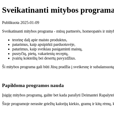
Sveikatinanti mitybos program
Publikuota 2025-01-09
Sveikatinanti mitybos programa - mūsų partnerės, homeopatės ir mitybo
teorinę dalį apie maisto produktus,
patarimus, kaip apsipirkti parduotuvėje,
patarimus, kaip sveikiau pasigaminti maistą,
pusryčių, pietų, vakarienių receptų,
įvairių kokteilių bei desertų pavyzdžius.
Ši mitybos programa gali būti Jūsų pradžia į sveikesnę ir subalansuotą 
Papildoma programos nauda
Įsigiję mitybos programą, galite bet kada parašyti Deimantei Rapalytei
Šioje programoje nerasite griežtų kalorijų kiekio, gramų ir kitų rėmų,