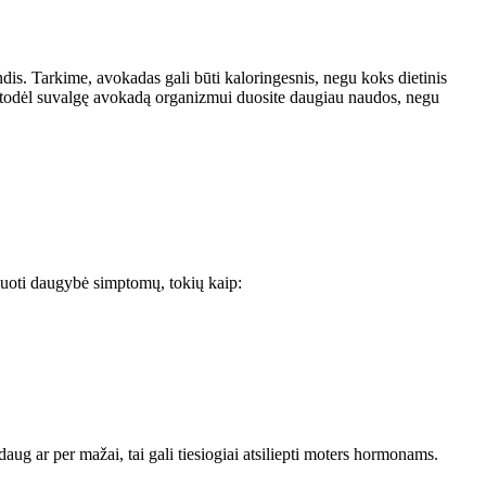
ndis. Tarkime, avokadas gali būti kaloringesnis, negu koks dietinis
ų, todėl suvalgę avokadą organizmui duosite daugiau naudos, negu
.
duoti daugybė simptomų, tokių kaip:
ug ar per mažai, tai gali tiesiogiai atsiliepti moters hormonams.