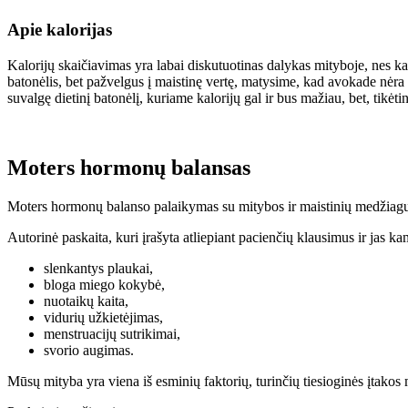
Apie kalorijas
Kalorijų skaičiavimas yra labai diskutuotinas dalykas mityboje, nes kar
batonėlis, bet pažvelgus į maistinę vertę, matysime, kad avokade nėra
suvalgę dietinį batonėlį, kuriame kalorijų gal ir bus mažiau, bet, tikėti
Moters hormonų balansas
Moters hormonų balanso palaikymas su mitybos ir maistinių medžiagų
Autorinė paskaita, kuri įrašyta atliepiant pacienčių klausimus ir ja
slenkantys plaukai,
bloga miego kokybė,
nuotaikų kaita,
vidurių užkietėjimas,
menstruacijų sutrikimai,
svorio augimas.
Mūsų mityba yra viena iš esminių faktorių, turinčių tiesioginės įtakos