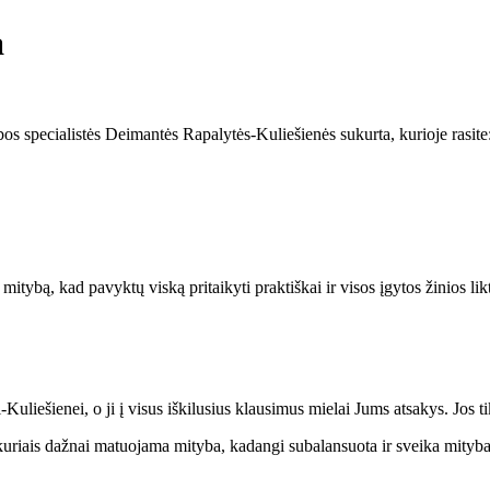
a
s specialistės Deimantės Rapalytės-Kuliešienės sukurta, kurioje rasite
mitybą, kad pavyktų viską pritaikyti praktiškai ir visos įgytos žinios l
-Kuliešienei, o ji į visus iškilusius klausimus mielai Jums atsakys. Jos 
 kuriais dažnai matuojama mityba, kadangi subalansuota ir sveika mityba