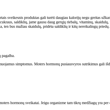
tais sveikesnis produktas gali turėti daugiau kalorijų negu greitas užka
 cukraus, saldiklių, jame gausu daug gerųjų riebalų, vitaminų, skaidul
na, ten bus mažiau skaidulų, pridėta saldiklių ir kitų nereikalingų priedų
 pagalba.
s kamuojamus simptomus. Moters hormonų pusiausvyros sutrikimus gali iš
 moters hormonų sveikatai. Jeigu organizme tam tikrų medžiagų yra per da