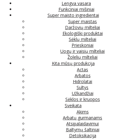
Lengva vasara
Funkciniai mišiniai
Super maisto ingredientai
Super maistas
Daržovių milteliai
Ekologiški produktai
Sėklų milteliai
Prieskoniai
Uogų ir vaisių milteliai
Žolelių milteliai
Kita mūsų produkcija
Actas
Arbatos
Hidrolatai
Sultys
Užkandžiai
Sėklos ir kruopos
Sveikata
Akims
Arbatų gurmanams
Atsipalaidavimui
Baltymų šaltiniai
Detoksikacija