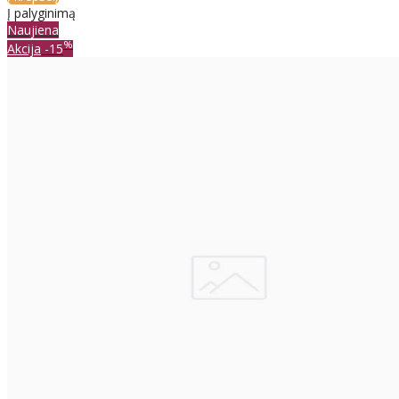
Į palyginimą
Naujiena
%
Akcija
-15