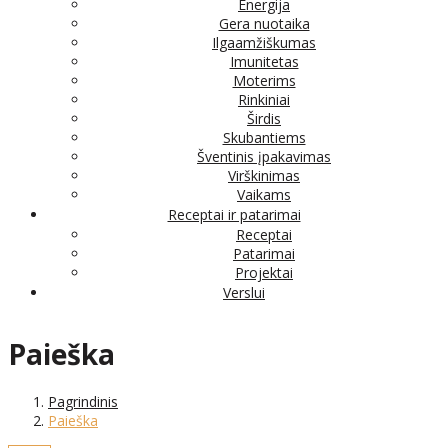
Energija
Gera nuotaika
Ilgaamžiškumas
Imunitetas
Moterims
Rinkiniai
Širdis
Skubantiems
Šventinis įpakavimas
Virškinimas
Vaikams
Receptai ir patarimai
Receptai
Patarimai
Projektai
Verslui
Paieška
Pagrindinis
Paieška