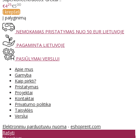
25
00
€4
€5
Į krepšelį
Į palyginimą
NEMOKAMAS PRISTATYMAS NUO 50 EUR LIETUVOJE
PAGAMINTA LIETUVOJE
PASIŪLYMAI VERSLUI
Apie mus
Gamyba
Kaip pirkti?
Pristatymas
Projektai
Kontaktai
Privatumo politika
Taisyklės
Verslui
Elektroninių parduotuvių nuoma
-
eshoprent.com
Rašyti