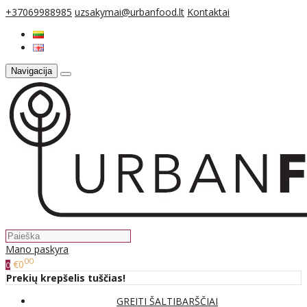
+37069988985
uzsakymai@urbanfood.lt
Kontaktai
Navigacija
Mano paskyra
00
€0
0
Prekių krepšelis tuščias!
GREITI ŠALTIBARŠČIAI