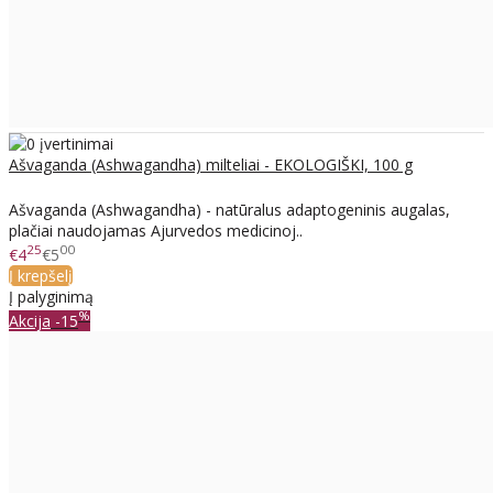
Ašvaganda (Ashwagandha) milteliai - EKOLOGIŠKI, 100 g
Ašvaganda (Ashwagandha) - natūralus adaptogeninis augalas,
plačiai naudojamas Ajurvedos medicinoj..
25
00
€4
€5
Į krepšelį
Į palyginimą
%
Akcija
-15