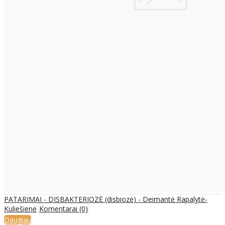
PATARIMAI - DISBAKTERIOZĖ (disbiozė) - Deimantė Rapalytė-
Kuliešienė
Komentarai (0)
Daugiau