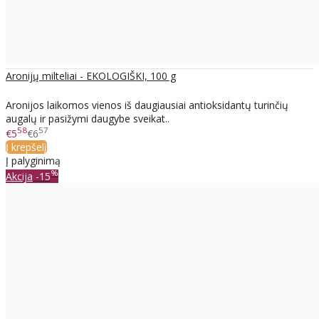
Aronijų milteliai - EKOLOGIŠKI, 100 g
Aronijos laikomos vienos iš daugiausiai antioksidantų turinčių
augalų ir pasižymi daugybe sveikat..
58
57
€5
€6
Į krepšelį
Į palyginimą
%
Akcija
-15