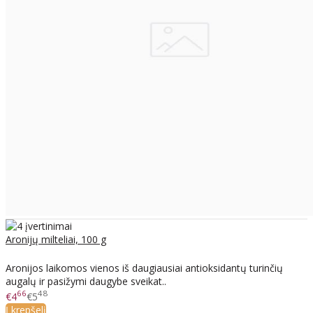
Aronijų milteliai, 100 g
Aronijos laikomos vienos iš daugiausiai antioksidantų turinčių
augalų ir pasižymi daugybe sveikat..
66
48
€4
€5
Į krepšelį