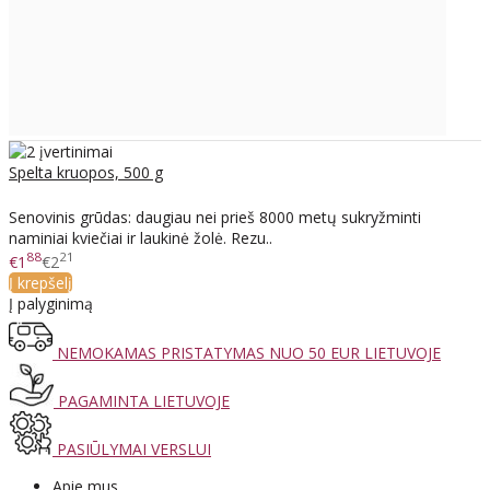
Spelta kruopos, 500 g
Senovinis grūdas: daugiau nei prieš 8000 metų sukryžminti
naminiai kviečiai ir laukinė žolė. Rezu..
88
21
€1
€2
Į krepšelį
Į palyginimą
NEMOKAMAS PRISTATYMAS NUO 50 EUR LIETUVOJE
PAGAMINTA LIETUVOJE
PASIŪLYMAI VERSLUI
Apie mus