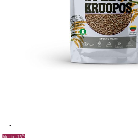
%
Akcija
-15