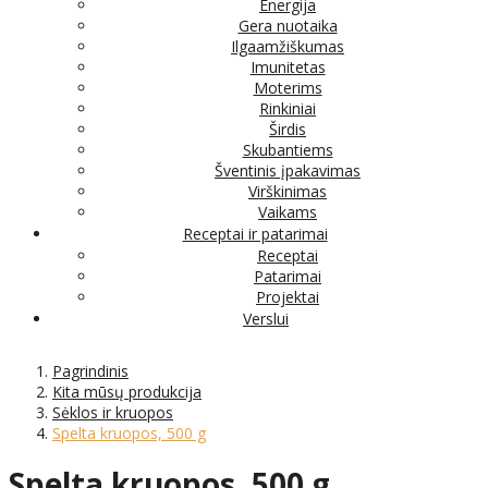
Energija
Gera nuotaika
Ilgaamžiškumas
Imunitetas
Moterims
Rinkiniai
Širdis
Skubantiems
Šventinis įpakavimas
Virškinimas
Vaikams
Receptai ir patarimai
Receptai
Patarimai
Projektai
Verslui
Pagrindinis
Kita mūsų produkcija
Sėklos ir kruopos
Spelta kruopos, 500 g
Spelta kruopos, 500 g