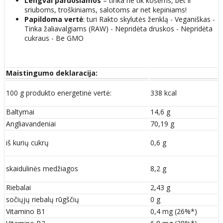
Lengvai paruošiamos
– tinka ne tik košėms, bet ir
sriuboms, troškiniams, salotoms ar net kepiniams!
Papildoma vertė
: turi Rakto skylutės ženklą - Veganiškas -
Tinka žaliavalgiams (RAW) - Nepridėta druskos - Nepridėta
cukraus - Be GMO
Maistingumo deklaracija:
100 g produkto energetinė vertė:
338 kcal
Baltymai
14,6 g
Angliavandeniai
70,19 g
iš kurių cukrų
0,6 g
skaidulinės medžiagos
8,2 g
Riebalai
2,43 g
sočiųjų riebalų rūgščių
0 g
Vitamino B1
0,4 mg (26%*)