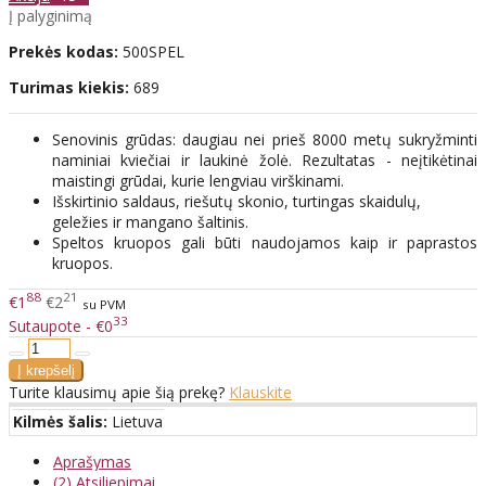
Į palyginimą
Prekės kodas:
500SPEL
Turimas kiekis:
689
Senovinis grūdas: daugiau nei prieš 8000 metų sukryžminti
naminiai kviečiai ir laukinė žolė. Rezultatas - neįtikėtinai
maistingi grūdai, kurie lengviau virškinami.
Išskirtinio saldaus, riešutų skonio, turtingas skaidulų,
geležies ir mangano šaltinis.
Speltos kruopos gali būti naudojamos kaip ir paprastos
kruopos.
88
21
€1
€2
su PVM
33
Sutaupote - €0
Turite klausimų apie šią prekę?
Klauskite
Kilmės šalis:
Lietuva
Aprašymas
(2) Atsiliepimai