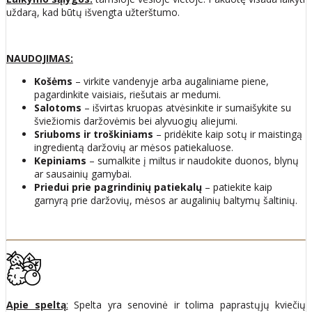
uždarą, kad būtų išvengta užterštumo.
NAUDOJIMAS:
Košėms
– virkite vandenyje arba augaliniame piene,
pagardinkite vaisiais, riešutais ar medumi.
Salotoms
– išvirtas kruopas atvėsinkite ir sumaišykite su
šviežiomis daržovėmis bei alyvuogių aliejumi.
Sriuboms ir troškiniams
– pridėkite kaip sotų ir maistingą
ingredientą daržovių ar mėsos patiekaluose.
Kepiniams
– sumalkite į miltus ir naudokite duonos, blynų
ar sausainių gamybai.
Priedui prie pagrindinių patiekalų
– patiekite kaip
garnyrą prie daržovių, mėsos ar augalinių baltymų šaltinių.
Apie speltą
:
Spelta yra senovinė ir tolima paprastųjų kviečių