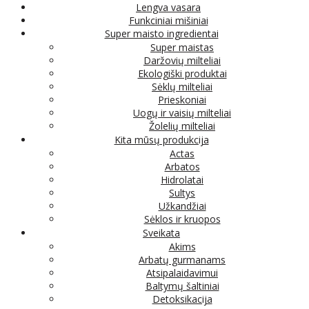
Lengva vasara
Funkciniai mišiniai
Super maisto ingredientai
Super maistas
Daržovių milteliai
Ekologiški produktai
Sėklų milteliai
Prieskoniai
Uogų ir vaisių milteliai
Žolelių milteliai
Kita mūsų produkcija
Actas
Arbatos
Hidrolatai
Sultys
Užkandžiai
Sėklos ir kruopos
Sveikata
Akims
Arbatų gurmanams
Atsipalaidavimui
Baltymų šaltiniai
Detoksikacija