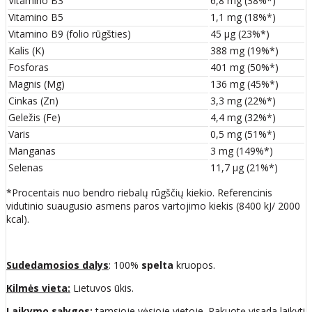
Vitamino B3
6,8 mg (38%*)
Vitamino B5
1,1 mg (18%*)
Vitamino B9 (folio rūgšties)
45 µg (23%*)
Kalis (K)
388 mg (19%*)
Fosforas
401 mg (50%*)
Magnis (Mg)
136 mg (45%*)
Cinkas (Zn)
3,3 mg (22%*)
Geležis (Fe)
4,4 mg (32%*)
Varis
0,5 mg (51%*)
Manganas
3 mg (149%*)
Selenas
11,7 µg (21%*)
*Procentais nuo bendro riebalų rūgščių kiekio. Referencinis
vidutinio suaugusio asmens paros vartojimo kiekis (8400 kJ/ 2000
kcal).
Sudedamosios dalys
: 100%
spelta
kruopos.
Kilmės vieta:
Lietuvos ūkis.
Laikymo sąlygos:
tamsioje vėsioje vietoje. Pakuotę visada laikyti