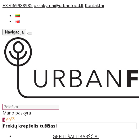
+37069988985
uzsakymai@urbanfood.lt
Kontaktai
Navigacija
Mano paskyra
00
€0
0
Prekių krepšelis tuščias!
GREITI ŠALTIBARŠČIAI