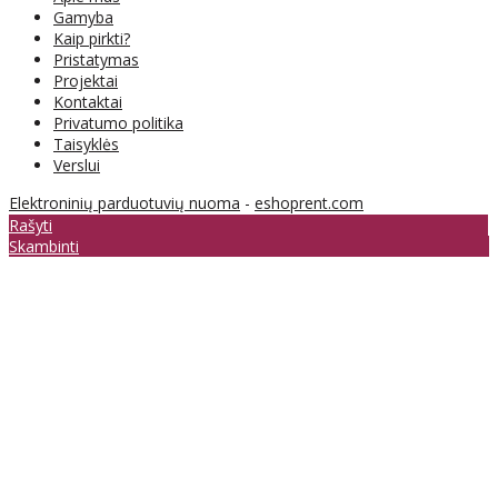
Gamyba
Kaip pirkti?
Pristatymas
Projektai
Kontaktai
Privatumo politika
Taisyklės
Verslui
Elektroninių parduotuvių nuoma
-
eshoprent.com
Rašyti
Skambinti