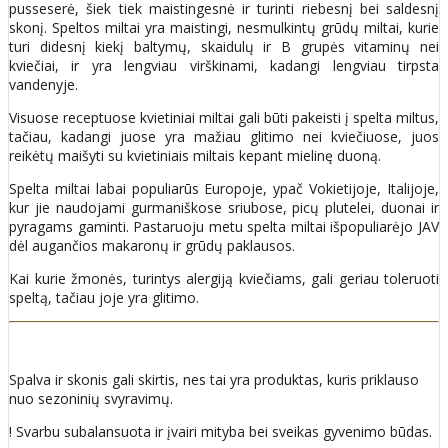
pusseserė, šiek tiek maistingesnė ir turinti riebesnį bei saldesnį
skonį. Speltos miltai yra maistingi, nesmulkintų grūdų miltai, kurie
turi didesnį kiekį baltymų, skaidulų ir B grupės vitaminų nei
kviečiai, ir yra lengviau virškinami, kadangi lengviau tirpsta
vandenyje.
Visuose receptuose kvietiniai miltai gali būti pakeisti į spelta miltus,
tačiau, kadangi juose yra mažiau glitimo nei kviečiuose, juos
reikėtų maišyti su kvietiniais miltais kepant mielinę duoną.
Spelta miltai labai populiarūs Europoje, ypač Vokietijoje, Italijoje,
kur jie naudojami gurmaniškose sriubose, picų plutelei, duonai ir
pyragams gaminti. Pastaruoju metu spelta miltai išpopuliarėjo JAV
dėl augančios makaronų ir grūdų paklausos.
Kai kurie žmonės, turintys alergiją kviečiams, gali geriau toleruoti
speltą, tačiau joje yra glitimo.
Spalva ir skonis gali skirtis, nes tai yra produktas, kuris priklauso
nuo sezoninių svyravimų.
! Svarbu subalansuota ir įvairi mityba bei sveikas gyvenimo būdas.