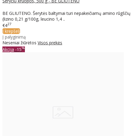
Šeryčių kruopos, 500 g - BE GLIUTENO
BE GLIUTENO. Šerytės baltymai turi nepakeičiamų amino rūgščių
(lizino 0,21 g/100g, leucino 1,4 ..
27
€4
Į krepšelį
Į palyginimą
Neseniai žiūrėtos
Visos prekės
%
Akcija
-15