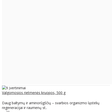
Valgomosios rietmenės kruopos, 500 g
Daug baltymų ir aminorūgščių – svarbios organizmo ląstelių
regeneracijai ir raumenų st..
27