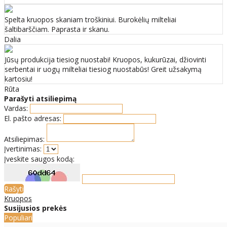
Spelta kruopos skaniam troškiniui. Burokėlių milteliai
šaltibarščiam. Paprasta ir skanu.
Dalia
Jūsų produkcija tiesiog nuostabi! Kruopos, kukurūzai, džiovinti
serbentai ir uogų milteliai tiesiog nuostabūs! Greit užsakymą
kartosiu!
Rūta
Parašyti atsiliepimą
Vardas:
El. pašto adresas:
Atsiliepimas:
Įvertinimas:
Įveskite saugos kodą:
Rašyti
Kruopos
Susijusios prekės
Populiari