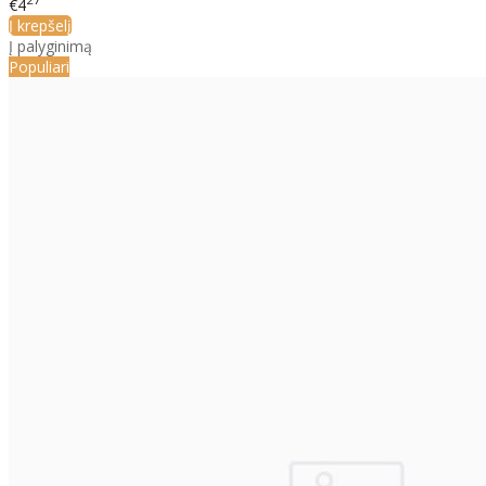
€4
Į krepšelį
Į palyginimą
Populiari