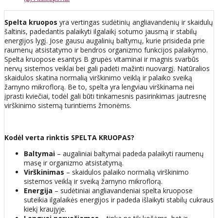
Spelta kruopos
yra vertingas sudėtinių angliavandenių ir skaidulų
šaltinis, padedantis palaikyti ilgalaikį sotumo jausmą ir stabilų
energijos lygį. Jose gausu augalinių baltymų, kurie prisideda prie
raumenų atsistatymo ir bendros organizmo funkcijos palaikymo.
Spelta kruopose esantys B grupės vitaminai ir magnis svarbūs
nervų sistemos veiklai bei gali padėti mažinti nuovargį. Natūralios
skaidulos skatina normalią virškinimo veiklą ir palaiko sveiką
žarnyno mikroflorą. Be to, spelta yra lengviau virškinama nei
įprasti kviečiai, todėl gali būti tinkamesnis pasirinkimas jautresnę
virškinimo sistemą turintiems žmonėms.
Kodėl verta rinktis SPELTA KRUOPAS?
Baltymai
– augaliniai baltymai padeda palaikyti raumenų
masę ir organizmo atsistatymą.
Virškinimas
– skaidulos palaiko normalią virškinimo
sistemos veiklą ir sveiką žarnyno mikroflorą.
Energija
– sudėtiniai angliavandeniai spelta kruopose
suteikia ilgalaikės energijos ir padeda išlaikyti stabilų cukraus
kiekį kraujyje.