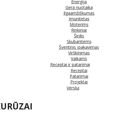
Energija
Gera nuotaika
Ilgaamžiškumas
Imunitetas
Moterims
Rinkiniai
Širdis
Skubantiems
Šventinis įpakavimas
Virškinimas
Vaikams
Receptai ir patarimai
Receptai
Patarimai
Projektai
Verslui
UKURŪZAI