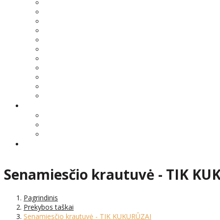
Senamiesčio krautuvė - TIK K
Pagrindinis
Prekybos taškai
Senamiesčio krautuvė - TIK KUKURŪZAI