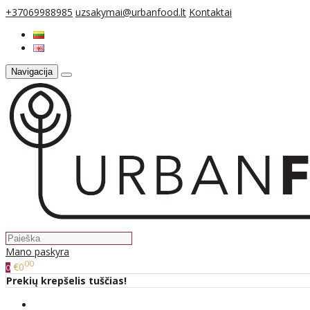
+37069988985
uzsakymai@urbanfood.lt
Kontaktai
Navigacija
Mano paskyra
00
€0
0
Prekių krepšelis tuščias!