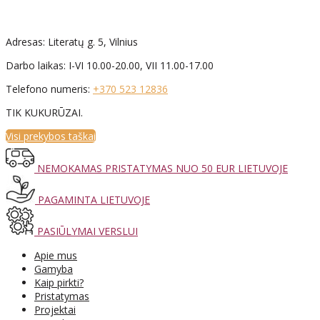
Adresas: Literatų g. 5, Vilnius
Darbo laikas: I-VI 10.00-20.00, VII 11.00-17.00
Telefono numeris:
+370 523 12836
TIK KUKURŪZAI.
Visi prekybos taškai
NEMOKAMAS PRISTATYMAS NUO 50 EUR LIETUVOJE
PAGAMINTA LIETUVOJE
PASIŪLYMAI VERSLUI
Apie mus
Gamyba
Kaip pirkti?
Pristatymas
Projektai