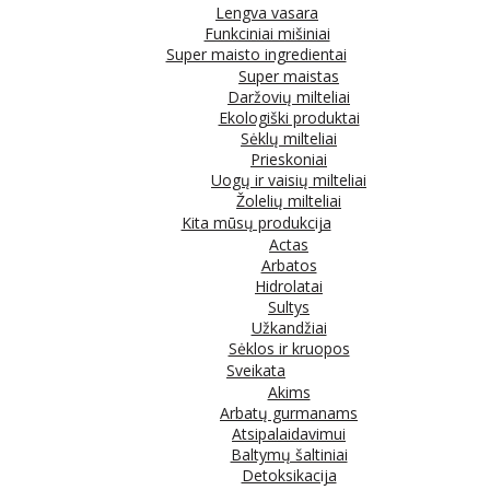
Lengva vasara
Funkciniai mišiniai
Super maisto ingredientai
Super maistas
Daržovių milteliai
Ekologiški produktai
Sėklų milteliai
Prieskoniai
Uogų ir vaisių milteliai
Žolelių milteliai
Kita mūsų produkcija
Actas
Arbatos
Hidrolatai
Sultys
Užkandžiai
Sėklos ir kruopos
Sveikata
Akims
Arbatų gurmanams
Atsipalaidavimui
Baltymų šaltiniai
Detoksikacija