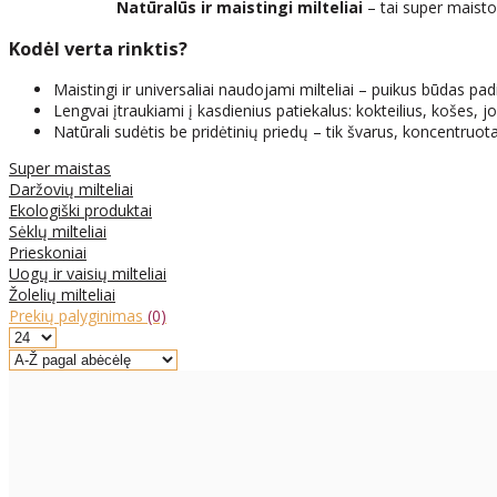
Natūralūs ir maistingi milteliai
– tai super maisto 
Kodėl verta rinktis?
Maistingi ir universaliai naudojami milteliai – puikus būdas pad
Lengvai įtraukiami į kasdienius patiekalus: kokteilius, košes, 
Natūrali sudėtis be pridėtinių priedų – tik švarus, koncentruo
Super maistas
Daržovių milteliai
Ekologiški produktai
Sėklų milteliai
Prieskoniai
Uogų ir vaisių milteliai
Žolelių milteliai
Prekių palyginimas
(0)