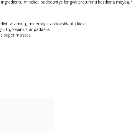
ingredientų milteliai, padedantys lengvai praturtinti kasdienę mitybą.
idinti vitaminų, mineralų ir antioksidantų kiekį
jogurtą, kepinius ar padažus
tas super maistas