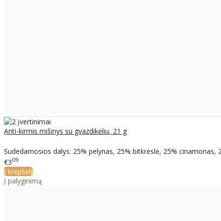
Anti-kirmis mišinys su gvazdikėliu, 21 g
Sudedamosios dalys: 25% pelynas, 25% bitkrėslė, 25% cinamonas, 25%
09
€3
Į krepšelį
Į palyginimą