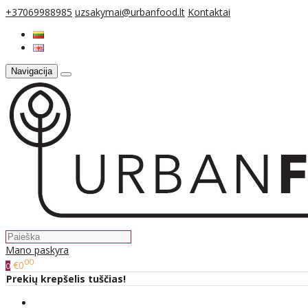
+37069988985
uzsakymai@urbanfood.lt
Kontaktai
Navigacija
Mano paskyra
00
€0
0
Prekių krepšelis tuščias!