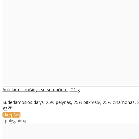
Anti-kirmis mišinys su serenčiumi, 21 g
Sudedamosios dalys: 25% pelynas, 25% bitkrėslė, 25% cinamonas, 25%
09
€3
Į krepšelį
Į palyginimą