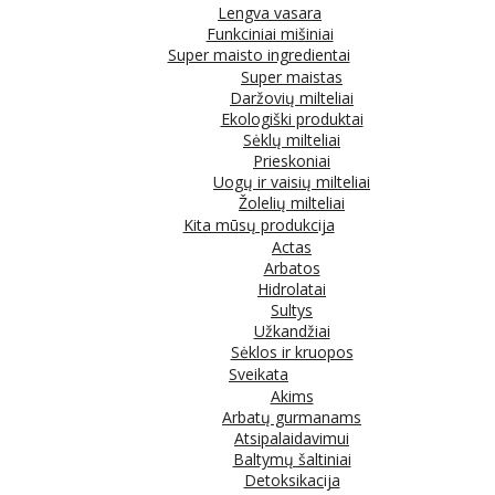
Lengva vasara
Funkciniai mišiniai
Super maisto ingredientai
Super maistas
Daržovių milteliai
Ekologiški produktai
Sėklų milteliai
Prieskoniai
Uogų ir vaisių milteliai
Žolelių milteliai
Kita mūsų produkcija
Actas
Arbatos
Hidrolatai
Sultys
Užkandžiai
Sėklos ir kruopos
Sveikata
Akims
Arbatų gurmanams
Atsipalaidavimui
Baltymų šaltiniai
Detoksikacija