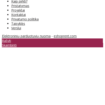
Kaip pirkti?
Pristatymas
Projektai
Kontaktai
Privatumo politika
Taisyklės
Verslui
Elektroninių parduotuvių nuoma
-
eshoprent.com
Rašyti
Skambinti