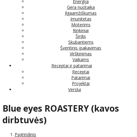
Energija
Gera nuotaika
Ilgaamžiškumas
Imunitetas
Moterims
Rinkiniai
Širdis
Skubantiems
Šventinis įpakavimas
Virškinimas
Vaikams
Receptai ir patarimai
Receptai
Patarimai
Projektai
Verslui
Blue eyes ROASTERY (kavos
dirbtuvės)
Pagrindinis