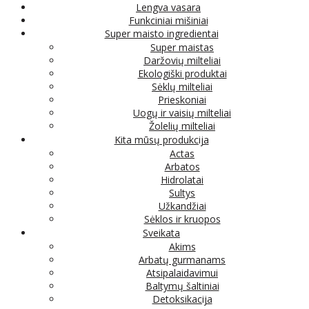
Lengva vasara
Funkciniai mišiniai
Super maisto ingredientai
Super maistas
Daržovių milteliai
Ekologiški produktai
Sėklų milteliai
Prieskoniai
Uogų ir vaisių milteliai
Žolelių milteliai
Kita mūsų produkcija
Actas
Arbatos
Hidrolatai
Sultys
Užkandžiai
Sėklos ir kruopos
Sveikata
Akims
Arbatų gurmanams
Atsipalaidavimui
Baltymų šaltiniai
Detoksikacija