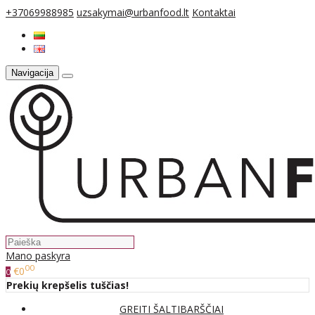
+37069988985
uzsakymai@urbanfood.lt
Kontaktai
Navigacija
Mano paskyra
00
€0
0
Prekių krepšelis tuščias!
GREITI ŠALTIBARŠČIAI