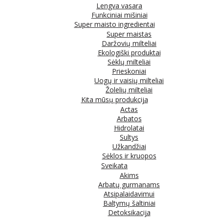
Lengva vasara
Funkciniai mišiniai
Super maisto ingredientai
Super maistas
Daržovių milteliai
Ekologiški produktai
Sėklų milteliai
Prieskoniai
Uogų ir vaisių milteliai
Žolelių milteliai
Kita mūsų produkcija
Actas
Arbatos
Hidrolatai
Sultys
Užkandžiai
Sėklos ir kruopos
Sveikata
Akims
Arbatų gurmanams
Atsipalaidavimui
Baltymų šaltiniai
Detoksikacija