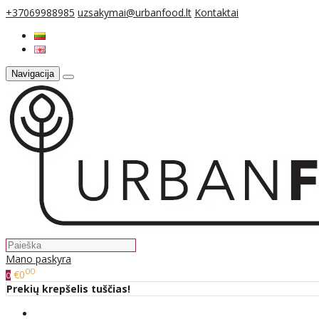
+37069988985
uzsakymai@urbanfood.lt
Kontaktai
Navigacija
Mano paskyra
00
€0
0
Prekių krepšelis tuščias!