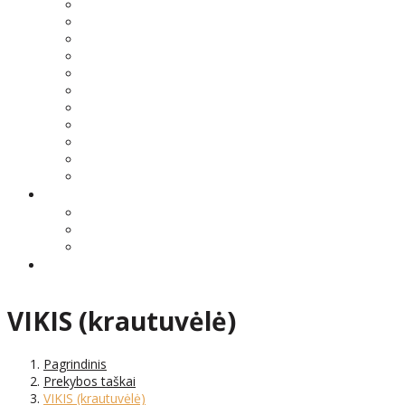
VIKIS (krautuvėlė)
Pagrindinis
Prekybos taškai
VIKIS (krautuvėlė)