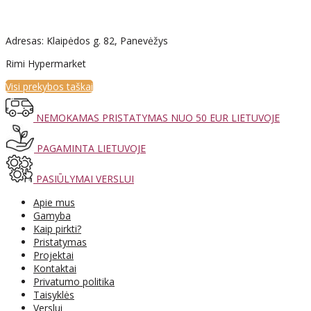
Adresas: Klaipėdos g. 82, Panevėžys
Rimi Hypermarket
Visi prekybos taškai
NEMOKAMAS PRISTATYMAS NUO 50 EUR LIETUVOJE
PAGAMINTA LIETUVOJE
PASIŪLYMAI VERSLUI
Apie mus
Gamyba
Kaip pirkti?
Pristatymas
Projektai
Kontaktai
Privatumo politika
Taisyklės
Verslui