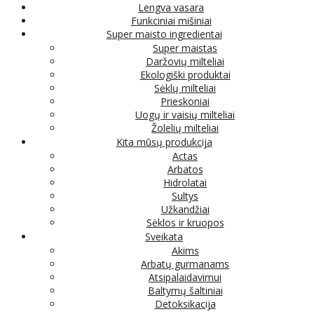
Lengva vasara
Funkciniai mišiniai
Super maisto ingredientai
Super maistas
Daržovių milteliai
Ekologiški produktai
Sėklų milteliai
Prieskoniai
Uogų ir vaisių milteliai
Žolelių milteliai
Kita mūsų produkcija
Actas
Arbatos
Hidrolatai
Sultys
Užkandžiai
Sėklos ir kruopos
Sveikata
Akims
Arbatų gurmanams
Atsipalaidavimui
Baltymų šaltiniai
Detoksikacija