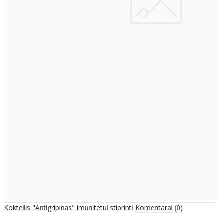
Kokteilis "Antigripinas" imunitetui stiprinti
Komentarai (0)