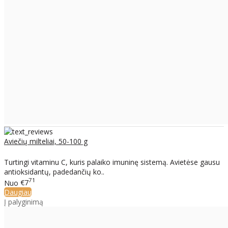
Aviečių milteliai, 50-100 g
Turtingi vitaminu C, kuris palaiko imuninę sistemą. Avietėse gausu
antioksidantų, padedančių ko..
71
Nuo
€7
Daugiau
Į palyginimą