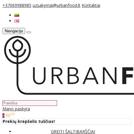
+37069988985
uzsakymai@urbanfood.lt
Kontaktai
Navigacija
Mano paskyra
00
€0
0
Prekių krepšelis tuščias!
GREITI ŠALTIBARŠČIAI