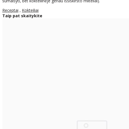
sumaišyti, bet kokteilinėje geriau išsiskirsto milteliai).
Receptai
,
Kokteiliai
Taip pat skaitykite