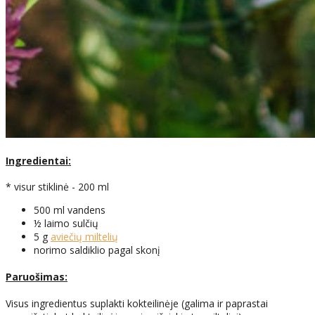
Ingredientai:
* visur stiklinė - 200 ml
500 ml vandens
½ laimo sulčių
5 g
aviečių miltelių
norimo saldiklio pagal skonį
Paruošimas:
Visus ingredientus suplakti kokteilinėje (galima ir paprastai