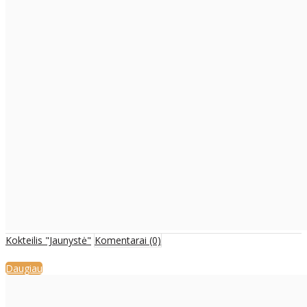
Kokteilis "Jaunystė"
Komentarai (0)
Daugiau