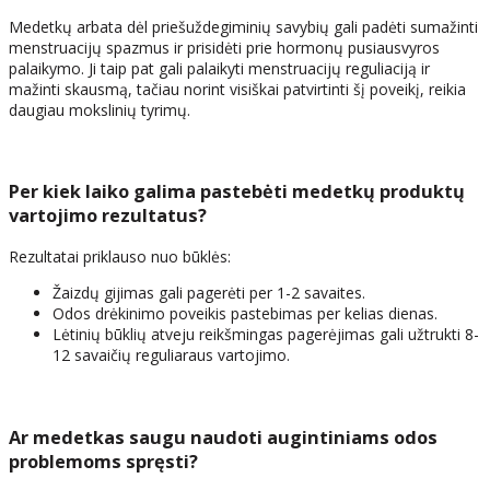
Medetkų arbata dėl priešuždegiminių savybių gali padėti sumažinti
menstruacijų spazmus ir prisidėti prie hormonų pusiausvyros
palaikymo. Ji taip pat gali palaikyti menstruacijų reguliaciją ir
mažinti skausmą, tačiau norint visiškai patvirtinti šį poveikį, reikia
daugiau mokslinių tyrimų.
Per kiek laiko galima pastebėti medetkų produktų
vartojimo rezultatus?
Rezultatai priklauso nuo būklės:
Žaizdų gijimas gali pagerėti per 1-2 savaites.
Odos drėkinimo poveikis pastebimas per kelias dienas.
Lėtinių būklių atveju reikšmingas pagerėjimas gali užtrukti 8-
12 savaičių reguliaraus vartojimo.
Ar medetkas saugu naudoti augintiniams odos
problemoms spręsti?