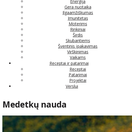
Energija
Gera nuotaika
Ilgaamžiškumas
Imunitetas
Moterims
Rinkiniai
Širdis
Skubantiems
Šventinis įpakavimas
Virškinimas
Vaikams
Receptai ir patarimai
Receptai
Patarimai
Projektai
Verslui
Medetkų nauda