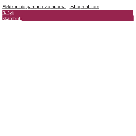
Elektroninių parduotuvių nuoma
-
eshoprent.com
Rašyti
Skambinti