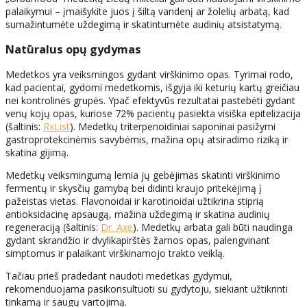
palaikymui – įmaišykite juos į šiltą vandenį ar žolelių arbatą, kad
sumažintumėte uždegimą ir skatintumėte audinių atsistatymą.
Natūralus opų gydymas
Medetkos yra veiksmingos gydant virškinimo opas. Tyrimai rodo,
kad pacientai, gydomi medetkomis, išgyja iki keturių kartų greičiau
nei kontrolinės grupės. Ypač efektyvūs rezultatai pastebėti gydant
venų kojų opas, kuriose 72% pacientų pasiekta visiška epitelizacija
(šaltinis:
RxList
). Medetkų triterpenoidiniai saponinai pasižymi
gastroprotekcinėmis savybėmis, mažina opų atsiradimo riziką ir
skatina gijimą.
Medetkų veiksmingumą lemia jų gebėjimas skatinti virškinimo
fermentų ir skysčių gamybą bei didinti kraujo pritekėjimą į
pažeistas vietas. Flavonoidai ir karotinoidai užtikrina stiprią
antioksidacinę apsaugą, mažina uždegimą ir skatina audinių
regeneraciją (šaltinis:
Dr. Axe
). Medetkų arbata gali būti naudinga
gydant skrandžio ir dvylikapirštės žarnos opas, palengvinant
simptomus ir palaikant virškinamojo trakto veiklą.
Tačiau prieš pradedant naudoti medetkas gydymui,
rekomenduojama pasikonsultuoti su gydytoju, siekiant užtikrinti
tinkamą ir saugų vartojimą.