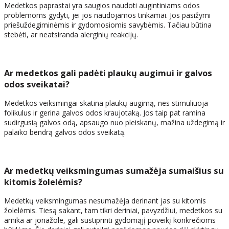
Medetkos paprastai yra saugios naudoti augintiniams odos
problemoms gydyti, jei jos naudojamos tinkamai. Jos pasižymi
priešuždegiminėmis ir gydomosiomis savybėmis. Tačiau būtina
stebėti, ar neatsiranda alerginių reakcijų.
Ar medetkos gali padėti plaukų augimui ir galvos
odos sveikatai?
Medetkos veiksmingai skatina plaukų augimą, nes stimuliuoja
folikulus ir gerina galvos odos kraujotaką. Jos taip pat ramina
sudirgusią galvos odą, apsaugo nuo pleiskanų, mažina uždegimą ir
palaiko bendrą galvos odos sveikatą.
Ar medetkų veiksmingumas sumažėja sumaišius su
kitomis žolelėmis?
Medetkų veiksmingumas nesumažėja derinant jas su kitomis
žolelėmis. Tiesą sakant, tam tikri deriniai, pavyzdžiui, medetkos su
arnika ar jonažole, gali sustiprinti gydomąjį poveikį konkrečioms