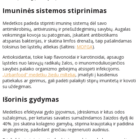
Imuninės sistemos stiprinimas
Medetkos padeda stiprinti imuninę sistemą dėl savo
antimikrobinių, antivirusinių ir priešuždegiminių savybių. Augalas
veiksmingai kovoja su patogenais, įskaitant antibiotikams
atsparias bakterijas, ir skatina limfos drenažą, taip pašalindamas
toksinus bei ląstelių atliekas (šaltinis:
MOFGA
).
Antioksidantai, tokie kaip flavonoidai ir karotinoidai, apsaugo
ląsteles nuo laisvųjų radikalų žalos, o imunomoduliuojančios
savybės palaiko organizmo gebėjimą atsispirti infekcijoms.
„Urbanfood“ medetkų žiedų milteliai
, įmaišyti į kasdienius
patiekalus ar gėrimus, gali padėti palaikyti stiprų imunitetą ir kovoti
su uždegimais.
Išorinis gydymas
Medetkos efektyviai gydo įpjovimus, įdrėskimus ir kitus odos
sužalojimus, per keturias savaites sumažindamos žaizdos dydį iki
40%. Jos skatina kolageno gamybą, stiprina kraujotaką ir padidina
angiogenezę, padedant greičiau regeneruoti audinius.