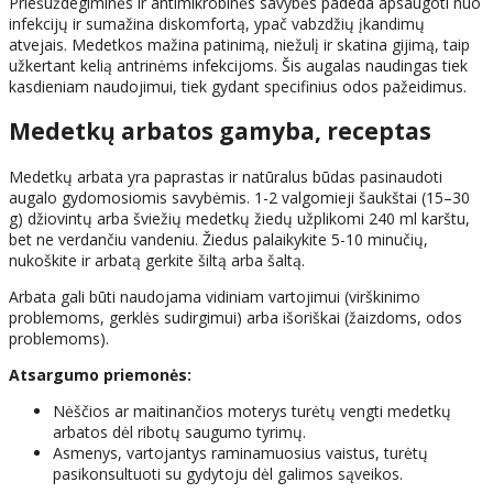
Priešuždegiminės ir antimikrobinės savybės padeda apsaugoti nuo
infekcijų ir sumažina diskomfortą, ypač vabzdžių įkandimų
atvejais. Medetkos mažina patinimą, niežulį ir skatina gijimą, taip
užkertant kelią antrinėms infekcijoms. Šis augalas naudingas tiek
kasdieniam naudojimui, tiek gydant specifinius odos pažeidimus.
Medetkų arbatos gamyba, receptas
Medetkų arbata yra paprastas ir natūralus būdas pasinaudoti
augalo gydomosiomis savybėmis. 1-2 valgomieji šaukštai (15–30
g) džiovintų arba šviežių medetkų žiedų užplikomi 240 ml karštu,
bet ne verdančiu vandeniu. Žiedus palaikykite 5-10 minučių,
nukoškite ir arbatą gerkite šiltą arba šaltą.
Arbata gali būti naudojama vidiniam vartojimui (virškinimo
problemoms, gerklės sudirgimui) arba išoriškai (žaizdoms, odos
problemoms).
Atsargumo priemonės:
Nėščios ar maitinančios moterys turėtų vengti medetkų
arbatos dėl ribotų saugumo tyrimų.
Asmenys, vartojantys raminamuosius vaistus, turėtų
pasikonsultuoti su gydytoju dėl galimos sąveikos.