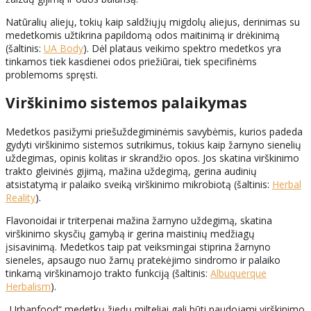
Natūralių aliejų, tokių kaip saldžiųjų migdolų aliejus, derinimas su
medetkomis užtikrina papildomą odos maitinimą ir drėkinimą
(šaltinis:
UA Body
). Dėl plataus veikimo spektro medetkos yra
tinkamos tiek kasdienei odos priežiūrai, tiek specifinėms
problemoms spręsti.
Virškinimo sistemos palaikymas
Medetkos pasižymi priešuždegiminėmis savybėmis, kurios padeda
gydyti virškinimo sistemos sutrikimus, tokius kaip žarnyno sienelių
uždegimas, opinis kolitas ir skrandžio opos. Jos skatina virškinimo
trakto gleivinės gijimą, mažina uždegimą, gerina audinių
atsistatymą ir palaiko sveiką virškinimo mikrobiotą (šaltinis:
Herbal
Reality
).
Flavonoidai ir triterpenai mažina žarnyno uždegimą, skatina
virškinimo skysčių gamybą ir gerina maistinių medžiagų
įsisavinimą. Medetkos taip pat veiksmingai stiprina žarnyno
sieneles, apsaugo nuo žarnų pratekėjimo sindromo ir palaiko
tinkamą virškinamojo trakto funkciją (šaltinis:
Albuquerque
Herbalism
).
„Urbanfood“ medetkų žiedų milteliai gali būti naudojami virškinimo