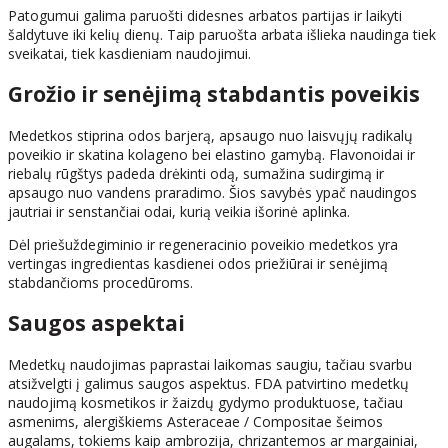
Patogumui galima paruošti didesnes arbatos partijas ir laikyti
šaldytuve iki kelių dienų. Taip paruošta arbata išlieka naudinga tiek
sveikatai, tiek kasdieniam naudojimui.
Grožio ir senėjimą stabdantis poveikis
Medetkos stiprina odos barjerą, apsaugo nuo laisvųjų radikalų
poveikio ir skatina kolageno bei elastino gamybą. Flavonoidai ir
riebalų rūgštys padeda drėkinti odą, sumažina sudirgimą ir
apsaugo nuo vandens praradimo. Šios savybės ypač naudingos
jautriai ir senstančiai odai, kurią veikia išorinė aplinka.
Dėl priešuždegiminio ir regeneracinio poveikio medetkos yra
vertingas ingredientas kasdienei odos priežiūrai ir senėjimą
stabdančioms procedūroms.
Saugos aspektai
Medetkų naudojimas paprastai laikomas saugiu, tačiau svarbu
atsižvelgti į galimus saugos aspektus. FDA patvirtino medetkų
naudojimą kosmetikos ir žaizdų gydymo produktuose, tačiau
asmenims, alergiškiems Asteraceae / Compositae šeimos
augalams, tokiems kaip ambrozija, chrizantemos ar margainiai,