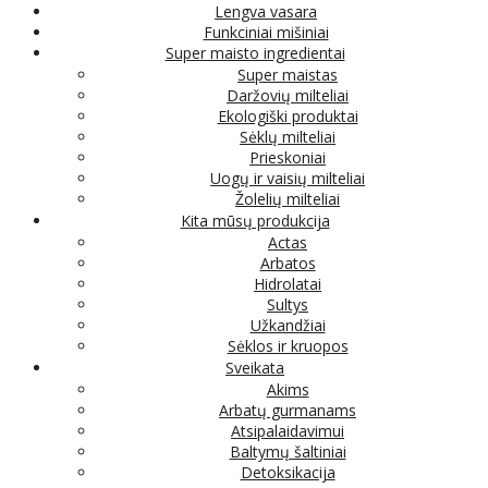
Lengva vasara
Funkciniai mišiniai
Super maisto ingredientai
Super maistas
Daržovių milteliai
Ekologiški produktai
Sėklų milteliai
Prieskoniai
Uogų ir vaisių milteliai
Žolelių milteliai
Kita mūsų produkcija
Actas
Arbatos
Hidrolatai
Sultys
Užkandžiai
Sėklos ir kruopos
Sveikata
Akims
Arbatų gurmanams
Atsipalaidavimui
Baltymų šaltiniai
Detoksikacija