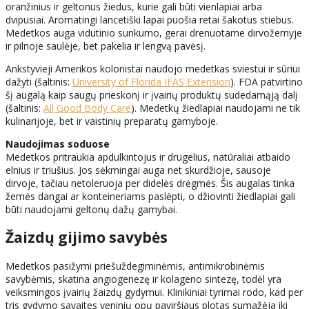
oranžinius ir geltonus žiedus, kurie gali būti vienlapiai arba
dvipusiai. Aromatingi lancetiški lapai puošia retai šakotus stiebus.
Medetkos auga vidutinio sunkumo, gerai drenuotame dirvožemyje
ir pilnoje saulėje, bet pakelia ir lengvą pavėsį.
Ankstyvieji Amerikos kolonistai naudojo medetkas sviestui ir sūriui
dažyti (šaltinis:
University of Florida IFAS Extension
). FDA patvirtino
šį augalą kaip saugų prieskonį ir įvairių produktų sudedamąją dalį
(šaltinis:
All Good Body Care
). Medetkų žiedlapiai naudojami ne tik
kulinarijoje, bet ir vaistinių preparatų gamyboje.
Naudojimas soduose
Medetkos pritraukia apdulkintojus ir drugelius, natūraliai atbaido
elnius ir triušius. Jos sėkmingai auga net skurdžioje, sausoje
dirvoje, tačiau netoleruoja per didelės drėgmės. Šis augalas tinka
žemės dangai ar konteineriams paslėpti, o džiovinti žiedlapiai gali
būti naudojami geltonų dažų gamybai.
Žaizdų gijimo savybės
Medetkos pasižymi priešuždegiminėmis, antimikrobinėmis
savybėmis, skatina angiogenezę ir kolageno sintezę, todėl yra
veiksmingos įvairių žaizdų gydymui. Klinikiniai tyrimai rodo, kad per
tris gydymo savaites veninių opų paviršiaus plotas sumažėja iki