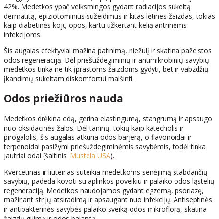
42%. Medetkos ypač veiksmingos gydant radiacijos sukeltą
dermatitą, epiziotominius sužeidimus ir kitas lėtines žaizdas, tokias
kaip diabetinės kojų opos, kartu užkertant kelią antrinėms
infekcijoms.
Šis augalas efektyviai mažina patinimą, niežulį ir skatina pažeistos
odos regeneraciją. Dėl priešuždegiminių ir antimikrobinių savybių
medetkos tinka ne tik įprastoms žaizdoms gydyti, bet ir vabzdžių
įkandimų sukeltam diskomfortui malšinti.
Odos priežiūros nauda
Medetkos drėkina odą, gerina elastingumą, stangrumą ir apsaugo
nuo oksidacinės žalos. Dėl taninų, tokių kaip katecholis ir
pirogalolis, šis augalas atkuria odos barjerą, o flavonoidai ir
terpenoidai pasižymi priešuždegiminėmis savybėmis, todėl tinka
jautriai odai (šaltinis:
Mustela USA
).
Kvercetinas ir liuteinas suteikia medetkoms senėjimą stabdančių
savybių, padeda kovoti su aplinkos poveikiu ir palaiko odos ląstelių
regeneraciją. Medetkos naudojamos gydant egzemą, psoriazę,
mažinant strijų atsiradimą ir apsaugant nuo infekcijų. Antiseptinės
ir antibakterinės savybės palaiko sveiką odos mikroflorą, skatina
žaizdų gijimą ir odos balansą.