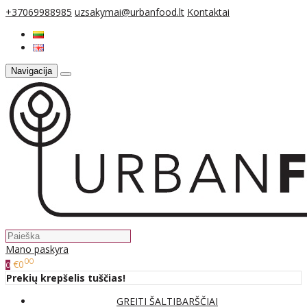
+37069988985
uzsakymai@urbanfood.lt
Kontaktai
Navigacija
Mano paskyra
00
€0
0
Prekių krepšelis tuščias!
GREITI ŠALTIBARŠČIAI