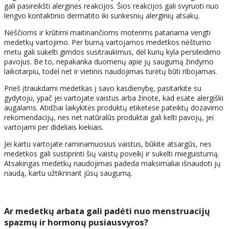
gali pasireikšti alerginės reakcijos. Šios reakcijos gali svyruoti nuo
lengvo kontaktinio dermatito iki sunkesnių alerginių atsakų.
Nėščioms ir krūtimi maitinančioms moterims patariama vengti
medetkų vartojimo. Per burną vartojamos medetkos nėštumo
metu gali sukelti gimdos susitraukimus, dėl kurių kyla persileidimo
pavojus. Be to, nepakanka duomenų apie jų saugumą žindymo
laikotarpiu, todėl net ir vietinis naudojimas turėtų būti ribojamas.
Prieš įtraukdami medetkas į savo kasdienybę, pasitarkite su
gydytoju, ypač jei vartojate vaistus arba žinote, kad esate alergiški
augalams. Atidžiai laikykitės produktų etiketėse pateiktų dozavimo
rekomendacijų, nes net natūralūs produktai gali kelti pavojų, jei
vartojami per dideliais kiekiais.
Jei kartu vartojate raminamuosius vaistus, būkite atsargūs, nes
medetkos gali sustiprinti šių vaistų poveikį ir sukelti mieguistumą.
Atsakingas medetkų naudojimas padeda maksimaliai išnaudoti jų
naudą, kartu užtikrinant jūsų saugumą.
Ar medetkų arbata gali padėti nuo menstruacijų
spazmų ir hormonų pusiausvyros?