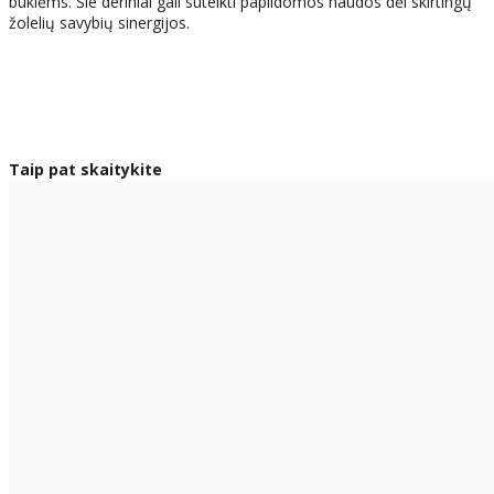
būklėms. Šie deriniai gali suteikti papildomos naudos dėl skirtingų
žolelių savybių sinergijos.
Taip pat skaitykite