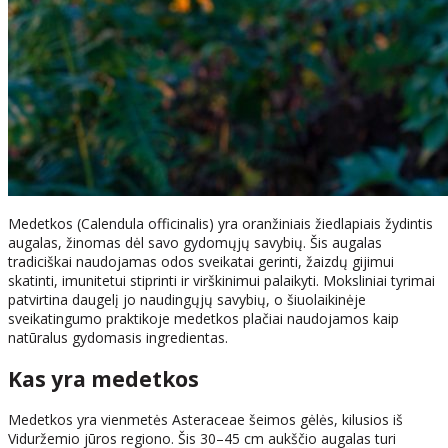
Medetkos (Calendula officinalis) yra oranžiniais žiedlapiais žydintis
augalas, žinomas dėl savo gydomųjų savybių. Šis augalas
tradiciškai naudojamas odos sveikatai gerinti, žaizdų gijimui
skatinti, imunitetui stiprinti ir virškinimui palaikyti. Moksliniai tyrimai
patvirtina daugelį jo naudingųjų savybių, o šiuolaikinėje
sveikatingumo praktikoje medetkos plačiai naudojamos kaip
natūralus gydomasis ingredientas.
Kas yra medetkos
Medetkos yra vienmetės Asteraceae šeimos gėlės, kilusios iš
Viduržemio jūros regiono. Šis 30–45 cm aukščio augalas turi