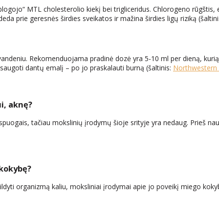
logojo“ MTL cholesterolio kiekį bei trigliceridus. Chlorogeno rūgštis, 
eda prie geresnės širdies sveikatos ir mažina širdies ligų riziką (šaltin
i vandeniu. Rekomenduojama pradinė dozė yra 5-10 ml per dieną, kurią ga
saugoti dantų emalį – po jo praskalauti burną (šaltinis:
Northwestern
i, aknę?
spuogais, tačiau mokslinių įrodymų šioje srityje yra nedaug. Prieš naud
 kokybę?
pildyti organizmą kaliu, moksliniai įrodymai apie jo poveikį miego kokybe