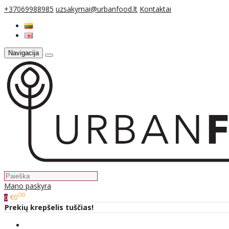
+37069988985
uzsakymai@urbanfood.lt
Kontaktai
Navigacija
Mano paskyra
00
€0
0
Prekių krepšelis tuščias!