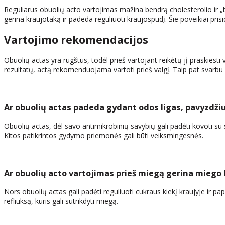
Reguliarus obuolių acto vartojimas mažina bendrą cholesterolio ir „b
gerina kraujotaką ir padeda reguliuoti kraujospūdį. Šie poveikiai prisid
Vartojimo rekomendacijos
Obuolių actas yra rūgštus, todėl prieš vartojant reikėtų jį praskiest
rezultatų, actą rekomenduojama vartoti prieš valgį. Taip pat svarbu 
Ar obuolių actas padeda gydant odos ligas, pavyzdžiu
Obuolių actas, dėl savo antimikrobinių savybių gali padėti kovoti su 
Kitos patikrintos gydymo priemonės gali būti veiksmingesnės.
Ar obuolių acto vartojimas prieš miegą gerina miego
Nors obuolių actas gali padėti reguliuoti cukraus kiekį kraujyje ir pa
refliuksą, kuris gali sutrikdyti miegą.