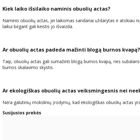
Kiek laiko išsilaiko naminis obuolių actas?
Naminis obuolių actas, jei laikomas sandariai uždarytas ir atokiau nuo 
laikui bėgant gali keistis jo išvaizda.
Ar obuolių actas padeda mažinti blogą burnos kvapą?
Taip, obuolių actas gali sumažinti blogą burnos kvapą, nes subalansu
burnos skalavimo skystis.
Ar ekologiškas obuolių actas veiksmingesnis nei nee
Nėra galutinių mokslinių įrodymų, kad ekologiškas obuolių actas yr
Susijusios prekės