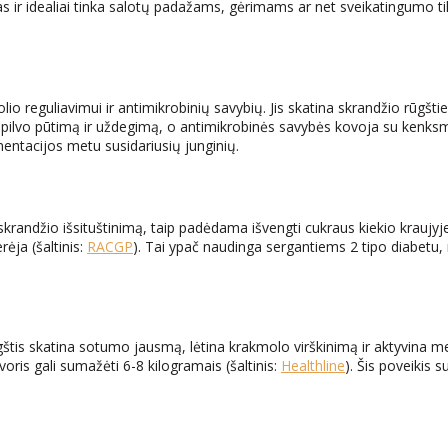
s ir idealiai tinka salotų padažams, gėrimams ar net sveikatingumo tiks
olio reguliavimui ir antimikrobinių savybių. Jis skatina skrandžio rūgš
ilvo pūtimą ir uždegimą, o antimikrobinės savybės kovoja su kenksmin
rmentacijos metu susidariusių junginių.
r skrandžio išsituštinimą, taip padėdama išvengti cukraus kiekio kraujy
ėja (šaltinis:
RACGP
). Tai ypač naudinga sergantiems 2 tipo diabetu, 
rūgštis skatina sotumo jausmą, lėtina krakmolo virškinimą ir aktyvina 
svoris gali sumažėti 6-8 kilogramais (šaltinis:
Healthline
). Šis poveikis 