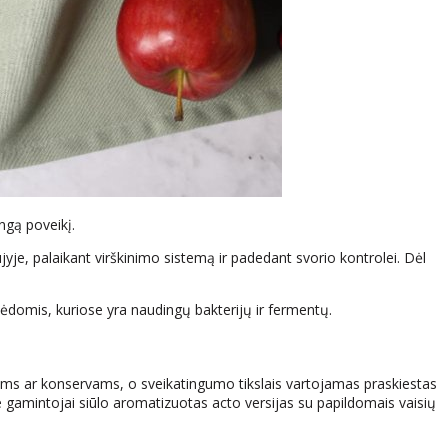
ingą poveikį.
jyje, palaikant virškinimo sistemą ir padedant svorio kontrolei. Dėl
osėdomis, kuriose yra naudingų bakterijų ir fermentų.
tams ar konservams, o sveikatingumo tikslais vartojamas praskiestas
e gamintojai siūlo aromatizuotas acto versijas su papildomais vaisių