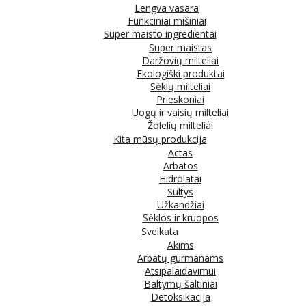
Lengva vasara
Funkciniai mišiniai
Super maisto ingredientai
Super maistas
Daržovių milteliai
Ekologiški produktai
Sėklų milteliai
Prieskoniai
Uogų ir vaisių milteliai
Žolelių milteliai
Kita mūsų produkcija
Actas
Arbatos
Hidrolatai
Sultys
Užkandžiai
Sėklos ir kruopos
Sveikata
Akims
Arbatų gurmanams
Atsipalaidavimui
Baltymų šaltiniai
Detoksikacija