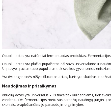
Obuolių actas yra natūraliai fermentuotas produktas. Fermentacijos 
Obuolių actas yra plačiai pripažintas dėl savo universalumo ir naudin
šių savybių actas tapo populiarus tiek sveikos gyvensenos entuziastų
Yra dvi pagrindinės rūšys: filtruotas actas, kuris yra skaidrus ir da
Naudojimas ir pritaikymas
obuolių actas yra universalus – jis tinka tiek kulinariniams, tiek 
vandeniu. Dėl fermentacijos metu susidarančių naudingų junginių act
skoniais, praplečiančiais jo panaudojimo galimybes.