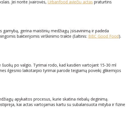
lais. Jei norite įvairovės,
Urbanfood aviečių actas
praturtins
ties gamybą, gerina maistinių medžiagų įsisavinimą ir padeda
gomis bakterijomis virškinimo trakte (šaltinis:
BBC Good Food
).
je šuolių po valgio. Tyrimai rodo, kad kasdien vartojant 15-30 ml
nes ilgesnio laikotarpio tyrimai parodė teigiamą poveikį glikemijos
medžiagų apykaitos procesus, kurie skatina riebalų deginimą.
sustiprėja, kai actas vartojamas kartu su subalansuota mityba ir fizine