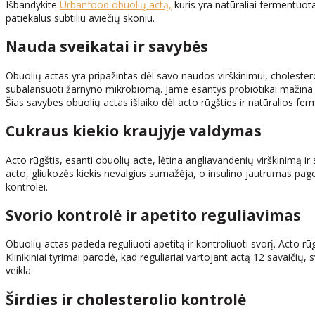
Išbandykite
Urbanfood obuolių actą,
kuris yra natūraliai fermentuota
patiekalus subtiliu aviečių skoniu.
Nauda sveikatai ir savybės
Obuolių actas yra pripažintas dėl savo naudos virškinimui, cholester
subalansuoti žarnyno mikrobiomą. Jame esantys probiotikai mažina p
Šias savybes obuolių actas išlaiko dėl acto rūgšties ir natūralios fe
Cukraus kiekio kraujyje valdymas
Acto rūgštis, esanti obuolių acte, lėtina angliavandenių virškinimą i
acto, gliukozės kiekis nevalgius sumažėja, o insulino jautrumas pager
kontrolei.
Svorio kontrolė ir apetito reguliavimas
Obuolių actas padeda reguliuoti apetitą ir kontroliuoti svorį. Acto 
Klinikiniai tyrimai parodė, kad reguliariai vartojant actą 12 savaičių, 
veikla.
Širdies ir cholesterolio kontrolė