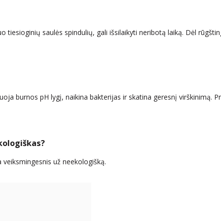
tiesioginių saulės spindulių, gali išsilaikyti neribotą laiką. Dėl rūgšti
oja burnos pH lygį, naikina bakterijas ir skatina geresnį virškinimą. 
kologiškas?
a veiksmingesnis už neekologišką.