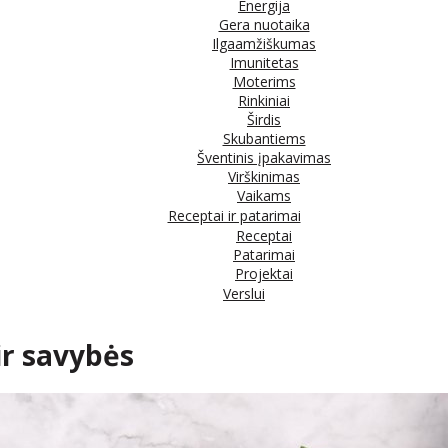
Energija
Gera nuotaika
Ilgaamžiškumas
Imunitetas
Moterims
Rinkiniai
Širdis
Skubantiems
Šventinis įpakavimas
Virškinimas
Vaikams
Receptai ir patarimai
Receptai
Patarimai
Projektai
Verslui
ir savybės