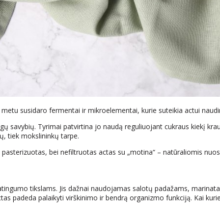
metu susidaro fermentai ir mikroelementai, kurie suteikia actui naud
gų savybių. Tyrimai patvirtina jo naudą reguliuojant cukraus kiekį krau
, tiek mokslininkų tarpe.
žnai pasterizuotas, bei nefiltruotas actas su „motina“ – natūraliomis nu
sveikatingumo tikslams. Jis dažnai naudojamas salotų padažams, marina
as padeda palaikyti virškinimo ir bendrą organizmo funkciją. Kai kuri