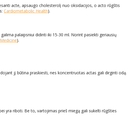
esanti acte, apsaugo cholesterolį nuo oksidacijos, o acto rūgštis
is:
Cardiometabolic Health
).
lima palaipsniui didinti iki 15-30 ml. Norint pasiekti geriausių
 Medicine
).
ojant jį būtina praskiesti, nes koncentruotas actas gali dirginti odą.
i yra riboti. Be to, vartojimas prieš miegą gali sukelti rūgšties