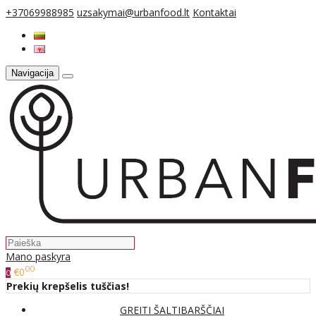
+37069988985
uzsakymai@urbanfood.lt
Kontaktai
Navigacija
Mano paskyra
00
€0
0
Prekių krepšelis tuščias!
GREITI ŠALTIBARŠČIAI