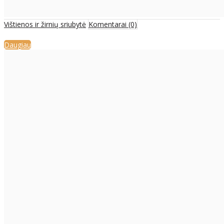
Vištienos ir žirnių sriubytė
Komentarai (0)
Daugiau