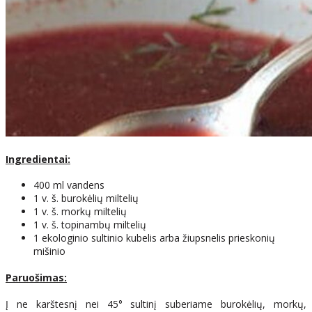
Ingredientai:
400 ml vandens
1 v. š. burokėlių miltelių
1 v. š. morkų miltelių
1 v. š. topinambų miltelių
1 ekologinio sultinio kubelis arba žiupsnelis prieskonių
mišinio
Paruošimas:
Į ne karštesnį nei 45° sultinį suberiame burokėlių, morkų,