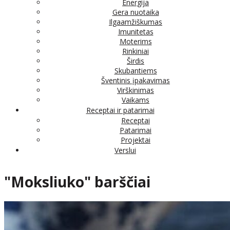
Energija
Gera nuotaika
Ilgaamžiškumas
Imunitetas
Moterims
Rinkiniai
Širdis
Skubantiems
Šventinis įpakavimas
Virškinimas
Vaikams
Receptai ir patarimai
Receptai
Patarimai
Projektai
Verslui
"Moksliuko" barščiai