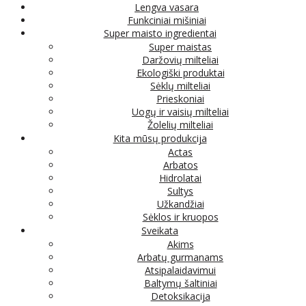
Lengva vasara
Funkciniai mišiniai
Super maisto ingredientai
Super maistas
Daržovių milteliai
Ekologiški produktai
Sėklų milteliai
Prieskoniai
Uogų ir vaisių milteliai
Žolelių milteliai
Kita mūsų produkcija
Actas
Arbatos
Hidrolatai
Sultys
Užkandžiai
Sėklos ir kruopos
Sveikata
Akims
Arbatų gurmanams
Atsipalaidavimui
Baltymų šaltiniai
Detoksikacija