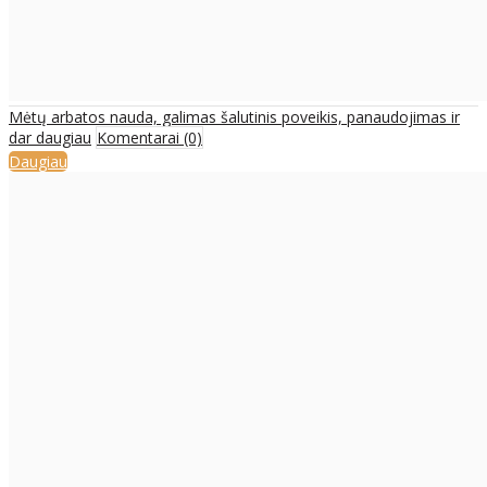
Mėtų arbatos nauda, galimas šalutinis poveikis, panaudojimas ir
dar daugiau
Komentarai (0)
Daugiau