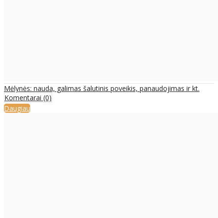
Mėlynės: nauda, galimas šalutinis poveikis, panaudojimas ir kt.
Komentarai (0)
Daugiau