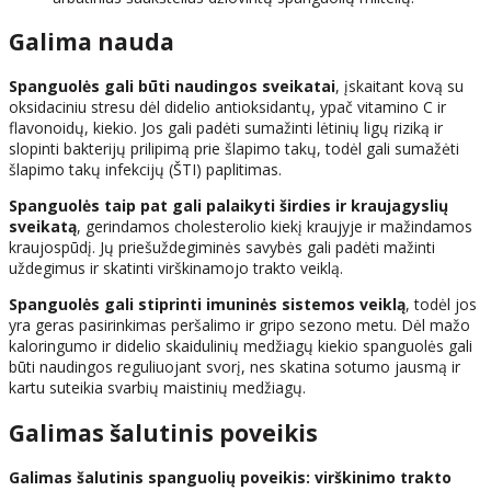
Galima nauda
Spanguolės gali būti naudingos sveikatai
, įskaitant kovą su
oksidaciniu stresu dėl didelio antioksidantų, ypač vitamino C ir
flavonoidų, kiekio. Jos gali padėti sumažinti lėtinių ligų riziką ir
slopinti bakterijų prilipimą prie šlapimo takų, todėl gali sumažėti
šlapimo takų infekcijų (ŠTI) paplitimas.
Spanguolės taip pat gali palaikyti širdies ir kraujagyslių
sveikatą
, gerindamos cholesterolio kiekį kraujyje ir mažindamos
kraujospūdį. Jų priešuždegiminės savybės gali padėti mažinti
uždegimus ir skatinti virškinamojo trakto veiklą.
Spanguolės gali stiprinti imuninės sistemos veiklą
, todėl jos
yra geras pasirinkimas peršalimo ir gripo sezono metu. Dėl mažo
kaloringumo ir didelio skaidulinių medžiagų kiekio spanguolės gali
būti naudingos reguliuojant svorį, nes skatina sotumo jausmą ir
kartu suteikia svarbių maistinių medžiagų.
Galimas šalutinis poveikis
Galimas šalutinis spanguolių poveikis: virškinimo trakto