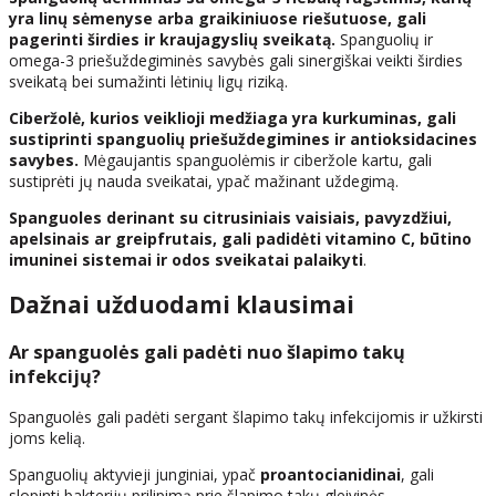
yra linų sėmenyse arba graikiniuose riešutuose, gali
pagerinti širdies ir kraujagyslių sveikatą.
Spanguolių ir
omega-3 priešuždegiminės savybės gali sinergiškai veikti širdies
sveikatą bei sumažinti lėtinių ligų riziką.
Ciberžolė, kurios veiklioji medžiaga yra kurkuminas, gali
sustiprinti spanguolių priešuždegimines ir antioksidacines
savybes.
Mėgaujantis spanguolėmis ir ciberžole kartu, gali
sustiprėti jų nauda sveikatai, ypač mažinant uždegimą.
Spanguoles derinant su citrusiniais vaisiais, pavyzdžiui,
apelsinais ar greipfrutais, gali padidėti vitamino C, būtino
imuninei sistemai ir odos sveikatai palaikyti
.
Dažnai užduodami klausimai
Ar spanguolės gali padėti nuo šlapimo takų
infekcijų?
Spanguolės gali padėti sergant šlapimo takų infekcijomis ir užkirsti
joms kelią.
Spanguolių aktyvieji junginiai, ypač
proantocianidinai
, gali
slopinti bakterijų prilipimą prie šlapimo takų gleivinės.