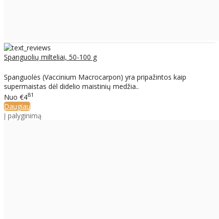
Spanguolių milteliai, 50-100 g
Spanguolės (Vaccinium Macrocarpon) yra pripažintos kaip
supermaistas dėl didelio maistinių medžia..
81
Nuo
€4
Daugiau
Į palyginimą