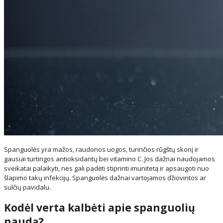
Spanguolės yra mažos, raudonos uogos, turinčios rūgštų skonį ir
gausiai turtingos antioksidantų bei vitamino C. Jos dažnai naudojamos
sveikatai palaikyti, nes gali padėti stiprinti imunitetą ir apsaugoti nuo
šlapimo takų infekcijų. Spanguolės dažnai vartojamos džiovintos ar
sulčių pavidalu.
Kodėl verta kalbėti apie spanguolių
naudą?