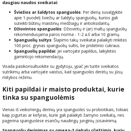
daugiau naudos sveikatai:
Šviežios ar šaldytos spanguolės
: Per dieną suvalgykite
apie 1 puodelį šviežių ar šaldytų spanguolių, kurios gali
suteikti būtinų maistinių medžiagų ir antioksidantų.
Džiovintos spanguolės
: Džiovintų ir (ar) maltų spanguolių
rekomenduojama paros norma - 1-2 a.š arba 10 gramų.
Spanguolių sultys
: Šlapimo takų sveikatai palaikyti rinkitės
100 proc. grynas spanguolių sultis, be pridėtinio cukraus.
Spanguolių papildai
: jei vartojate papildus, laikykitės
gamintojo rekomendacijų.
Visada pasikonsultuokite su gydytoju, ypač jei turite sveikatos
sutrikimų arba vartojate vaistus, kad spanguolės derėtų su jūsų
mitybos režimu.
Kiti papildai ir maisto produktai, kurie
tinka su spanguolėmis
Vienas iš veiksmingų derinių yra spanguolės su probiotikais, tokiais
kaip jogurtas ar kefyras, kurie gali palaikyti žarnyno sveikatą, nes
pagerina spanguolėse esančių naudingų junginių įsisavinimą.
Spanguolių derinimas su omega-3 riebalų rūgštimis, kurių