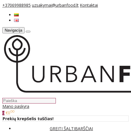
+37069988985
uzsakymai@urbanfood.lt
Kontaktai
Navigacija
Mano paskyra
00
€0
0
Prekių krepšelis tuščias!
GREITI ŠALTIBARŠČIAI