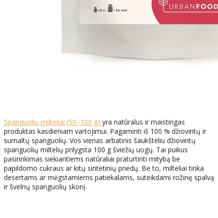
Spanguolių milteliai (50–100 g)
yra natūralus ir maistingas
produktas kasdieniam vartojimui. Pagaminti iš 100 % džiovintų ir
sumaltų spanguolių. Vos vienas arbatinis šaukšteliu džiovintų
spanguolių miltelių prilygsta 100 g šviežių uogų. Tai puikus
pasirinkimas siekiantiems natūraliai praturtinti mitybą be
papildomo cukraus ar kitų sintetinių priedų. Be to, milteliai tinka
desertams ar mėgstamiems patiekalams, suteikdami rožinę spalvą
ir švelnų spanguolių skonį.