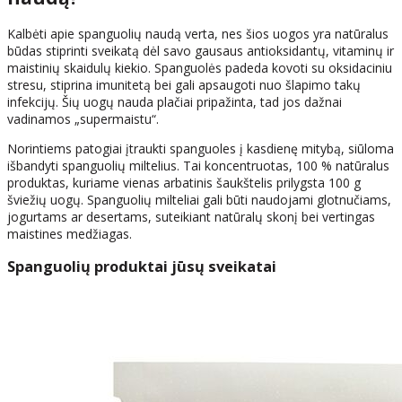
Kalbėti apie spanguolių naudą verta, nes šios uogos yra natūralus
būdas stiprinti sveikatą dėl savo gausaus antioksidantų, vitaminų ir
maistinių skaidulų kiekio. Spanguolės padeda kovoti su oksidaciniu
stresu, stiprina imunitetą bei gali apsaugoti nuo šlapimo takų
infekcijų. Šių uogų nauda plačiai pripažinta, tad jos dažnai
vadinamos „supermaistu“.
Norintiems patogiai įtraukti spanguoles į kasdienę mitybą, siūloma
išbandyti spanguolių miltelius. Tai koncentruotas, 100 % natūralus
produktas, kuriame vienas arbatinis šaukštelis prilygsta 100 g
šviežių uogų. Spanguolių milteliai gali būti naudojami glotnučiams,
jogurtams ar desertams, suteikiant natūralų skonį bei vertingas
maistines medžiagas.
Spanguolių produktai jūsų sveikatai