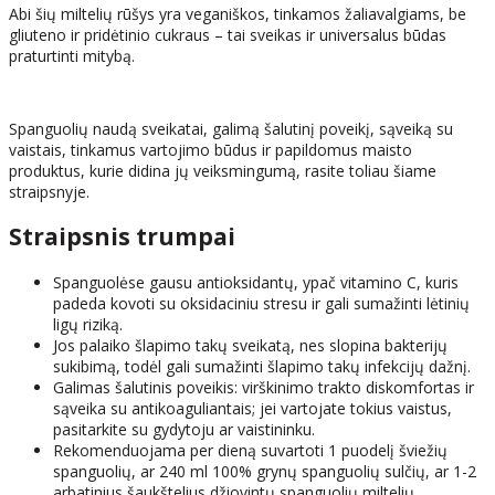
Abi šių miltelių rūšys yra veganiškos, tinkamos žaliavalgiams, be
gliuteno ir pridėtinio cukraus – tai sveikas ir universalus būdas
praturtinti mitybą.
Spanguolių naudą sveikatai, galimą šalutinį poveikį, sąveiką su
vaistais, tinkamus vartojimo būdus ir papildomus maisto
produktus, kurie didina jų veiksmingumą, rasite toliau šiame
straipsnyje.
Straipsnis trumpai
Spanguolėse gausu antioksidantų, ypač vitamino C, kuris
padeda kovoti su oksidaciniu stresu ir gali sumažinti lėtinių
ligų riziką.
Jos palaiko šlapimo takų sveikatą, nes slopina bakterijų
sukibimą, todėl gali sumažinti šlapimo takų infekcijų dažnį.
Galimas šalutinis poveikis: virškinimo trakto diskomfortas ir
sąveika su antikoaguliantais; jei vartojate tokius vaistus,
pasitarkite su gydytoju ar vaistininku.
Rekomenduojama per dieną suvartoti 1 puodelį šviežių
spanguolių, ar 240 ml 100% grynų spanguolių sulčių, ar 1-2
arbatinius šaukštelius džiovintų spanguolių miltelių.