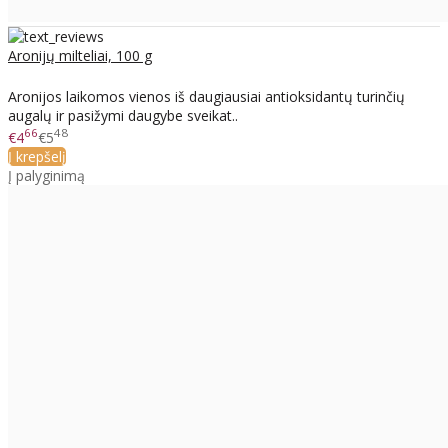
Aronijų milteliai, 100 g
Aronijos laikomos vienos iš daugiausiai antioksidantų turinčių
augalų ir pasižymi daugybe sveikat..
66
48
€4
€5
Į krepšelį
Į palyginimą