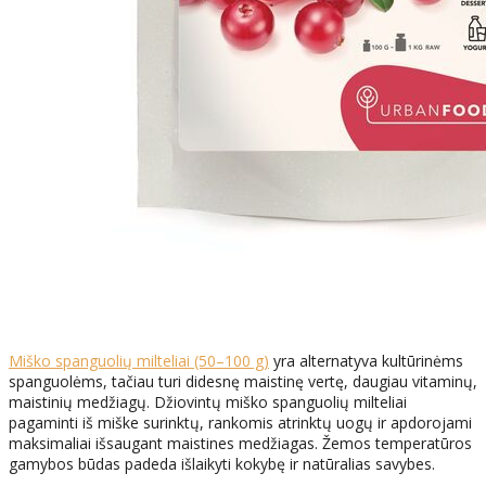
Miško spanguolių milteliai (50–100 g)
yra alternatyva kultūrinėms
spanguolėms, tačiau turi didesnę maistinę vertę, daugiau vitaminų,
maistinių medžiagų. Džiovintų miško spanguolių milteliai
pagaminti iš miške surinktų, rankomis atrinktų uogų ir apdorojami
maksimaliai išsaugant maistines medžiagas. Žemos temperatūros
gamybos būdas padeda išlaikyti kokybę ir natūralias savybes.