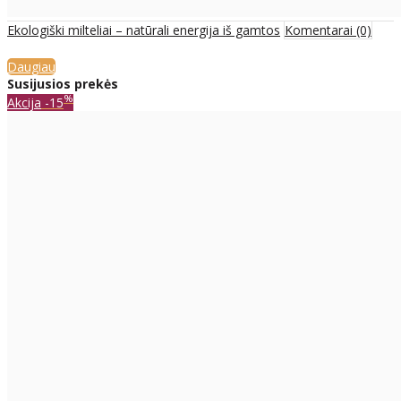
Ekologiški milteliai – natūrali energija iš gamtos
Komentarai (0)
Daugiau
Susijusios prekės
%
Akcija
-15