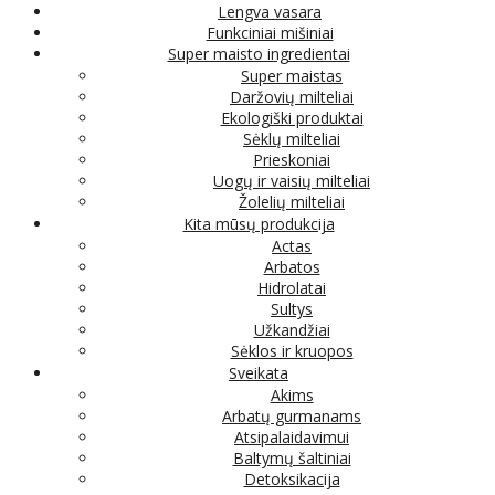
Lengva vasara
Funkciniai mišiniai
Super maisto ingredientai
Super maistas
Daržovių milteliai
Ekologiški produktai
Sėklų milteliai
Prieskoniai
Uogų ir vaisių milteliai
Žolelių milteliai
Kita mūsų produkcija
Actas
Arbatos
Hidrolatai
Sultys
Užkandžiai
Sėklos ir kruopos
Sveikata
Akims
Arbatų gurmanams
Atsipalaidavimui
Baltymų šaltiniai
Detoksikacija