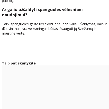
papildų.
Ar galiu užšaldyti spanguoles vėlesniam
naudojimui?
Taip, spanguoles galite užšaldyti ir naudoti vėliau. Šaldymas, kaip ir
džiovinimas, yra veiksmingas būdas išsaugoti jų šviežumą ir
maistinę vertę.
Taip pat skaitykite