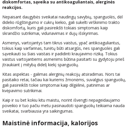
diskomfortas, sąveika su antikoaguliantais, alerginės
reakcijos.
Nepaisant daugybės sveikatai naudingų savybių, spanguolės, dėl
didelio rūgštingumo ir cukrų kiekio, gali sukelti virškinimo trakto
diskomfortą, kuris gali pasireikšti tokiais simptomais kaip
skrandžio sutrikimai, viduriavimas ir dujų išskyrimas.
Asmenys, vartojantys tam tikrus vaistus, ypač antikoaguliantus,
tokius kaip varfarinas, turėtų būti atsargūs, nes spanguolės gali
sąveikauti su šiais vaistais ir padidinti kraujavimo riziką. Tokius
vaistus vartojantiems asmenims būtina pasitarti su gydytoju prieš
įtraukiant į mitybą didelį kiekį spanguolių.
Kitas aspektas - galimas alerginių reakcijų atsiradimas. Nors tai
pasitaiko retai, tačiau kai kuriems žmonėms, suvalgius spanguolių,
gali pasireikšti tokie simptomai kaip dilgėlinė, patinimas ar
kvėpavimo sutrikimai.
Kaip ir su bet kokiu kitu maistu, norint išvengti nepageidaujamo
poveikio ir tuo pačiu metu pasinaudoti spanguolių teikiama nauda
sveikatai, svarbiausia yra saikingumas.
Maistinė informacija, kalorijos