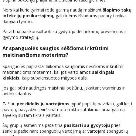
Nors kai kurie tyrimai rodo galimą naudą mažinant
šlapimo takų
infekcijų pasikartojimą
, galutinėms išvadoms padaryti reikia
daugiau tyrimų.
Patartina pasikonsultuoti su gydytoju dėl tinkamų prevencijos ir
gydymo strategijų.
Ar spanguolės saugios nėščioms ir krūtimi
maitinančioms moterims?
Spanguolės paprastai laikomos saugiomis nėščioms ir krūtimi
maitinančioms moterims, kai jos vartojamos
saikingais
kiekiais,
kaip subalansuotos mitybos dalis.
Jos gali būti naudingos maistiniu požiūriu, įskaitant vitaminus ir
antioksidantus.
Tačiau
per didelis jų vartojimas
, ypač papildų pavidalu, gali kelti
pavojų, pavyzdžiui, virškinamojo trakto sutrikimus arba galimą
sąveiką su tam tikrais vaistais.
Šių grupių asmenims patartina
pasitarti su gydytoju
prieš
ženkliai padidinant spanguolių vartojimą ar vartojant spanguolių