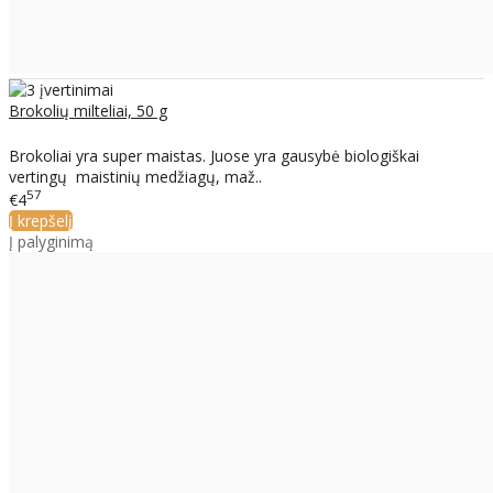
Brokolių milteliai, 50 g
Brokoliai yra super maistas. Juose yra gausybė biologiškai
vertingų maistinių medžiagų, maž..
57
€4
Į krepšelį
Į palyginimą