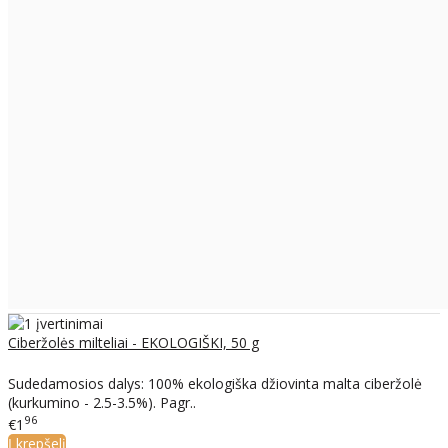
Ciberžolės milteliai - EKOLOGIŠKI, 50 g
Sudedamosios dalys: 100% ekologiška džiovinta malta ciberžolė
(kurkumino - 2.5-3.5%). Pagr..
96
€1
Į krepšelį