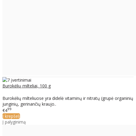
Burokėlių milteliai, 100 g
Burokėlių milteliuose yra didelė vitaminų ir nitratų (grupė organinių
junginių, gerinančių kraujo..
99
€4
Į krepšelį
Į palyginimą