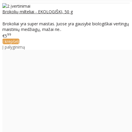
Brokolių milteliai - EKOLOGIŠKI, 50 g
Brokoliai yra super maistas. Juose yra gausybė biologiškai vertingų
maistinių medžiagų, mažai rie..
99
€5
Į krepšelį
Į palyginimą