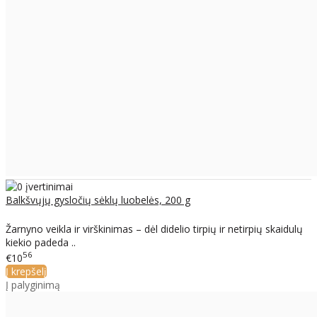
Balkšvųjų gysločių sėklų luobelės, 200 g
Žarnyno veikla ir virškinimas – dėl didelio tirpių ir netirpių skaidulų
kiekio padeda ..
56
€10
Į krepšelį
Į palyginimą