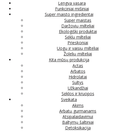
Lengva vasara
Funkciniai mišiniai
Super maisto ingredientai
Super maistas
Daržovių milteliai
Ekologiški produktai
Sėklų milteliai
Prieskoniai
Uogų ir vaisių milteliai
Žolelių milteliai
Kita mūsų produkcija
Actas
Arbatos
Hidrolatai
Sultys
Užkandžiai
Sėklos ir kruopos
Sveikata
Akims
Arbatų gurmanams
Atsipalaidavimui
Baltymų šaltiniai
Detoksikacija