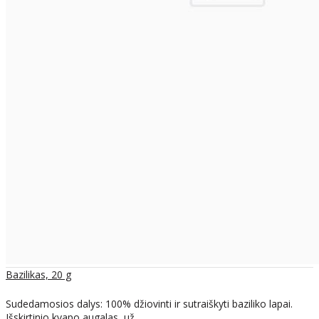
Bazilikas, 20 g
Sudedamosios dalys: 100% džiovinti ir sutraiškyti baziliko lapai.
Išskirtinio kvapo augalas, už..