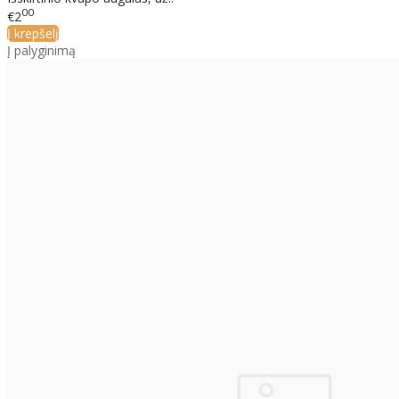
00
€2
Į krepšelį
Į palyginimą