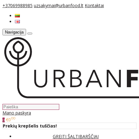
+37069988985
uzsakymai@urbanfood.lt
Kontaktai
Navigacija
Mano paskyra
00
€0
0
Prekių krepšelis tuščias!
GREITI ŠALTIBARŠČIAI