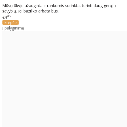
Mūsų ūkyje užauginta ir rankomis surinkta, turinti daug gerųjų
savybių. Jei baziliko arbata bus..
05
€4
Į krepšelį
Į palyginimą