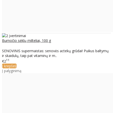
Burnočio sėklų milteliai, 100 g
SENOVINIS supermaistas: senovės actekų grūdai! Puikus baltymų
ir skaidulų, taip pat vitaminų ir m..
11
€2
Į krepšelį
Į palyginimą