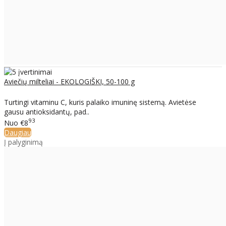
Aviečių milteliai - EKOLOGIŠKI, 50-100 g
Turtingi vitaminu C, kuris palaiko imuninę sistemą. Avietėse
gausu antioksidantų, pad..
93
Nuo
€8
Daugiau
Į palyginimą