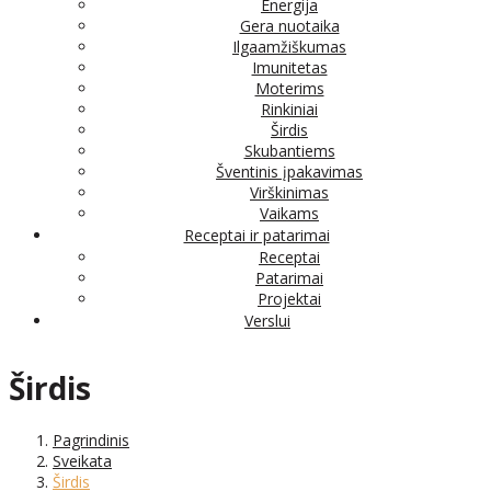
Energija
Gera nuotaika
Ilgaamžiškumas
Imunitetas
Moterims
Rinkiniai
Širdis
Skubantiems
Šventinis įpakavimas
Virškinimas
Vaikams
Receptai ir patarimai
Receptai
Patarimai
Projektai
Verslui
Širdis
Pagrindinis
Sveikata
Širdis