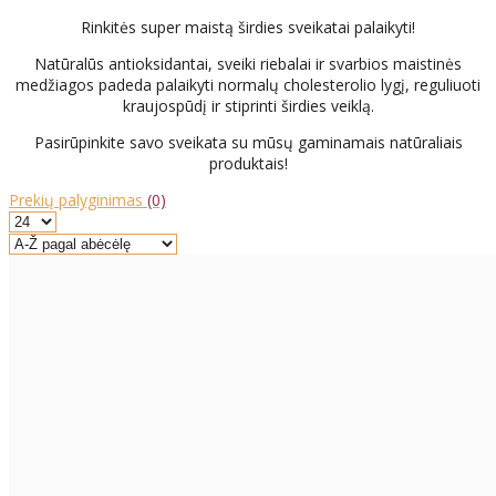
Rinkitės super maistą širdies sveikatai palaikyti!
Natūralūs antioksidantai, sveiki riebalai ir svarbios maistinės
medžiagos padeda palaikyti normalų cholesterolio lygį, reguliuoti
kraujospūdį ir stiprinti širdies veiklą.
Pasirūpinkite savo sveikata su mūsų gaminamais natūraliais
produktais!
Prekių palyginimas
(0)