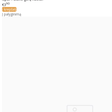
90
€3
Į krepšelį
Į palyginimą