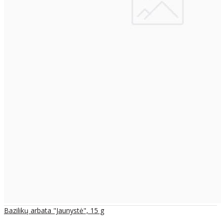
Bazilikų arbata "Jaunystė", 15 g