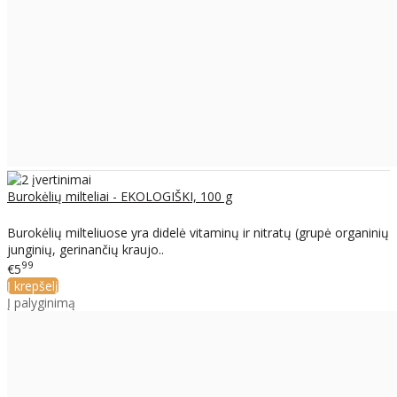
Burokėlių milteliai - EKOLOGIŠKI, 100 g
Burokėlių milteliuose yra didelė vitaminų ir nitratų (grupė organinių
junginių, gerinančių kraujo..
99
€5
Į krepšelį
Į palyginimą