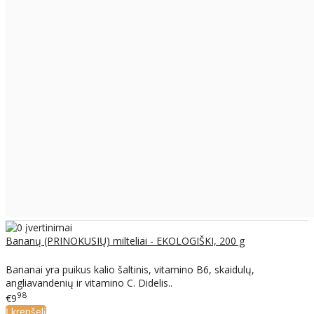
Bananų (PRINOKUSIŲ) milteliai - EKOLOGIŠKI, 200 g
Bananai yra puikus kalio šaltinis, vitamino B6, skaidulų,
angliavandenių ir vitamino C. Didelis..
98
€9
Į krepšelį