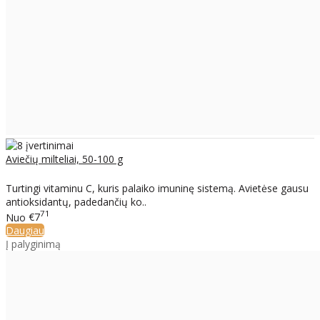
Aviečių milteliai, 50-100 g
Turtingi vitaminu C, kuris palaiko imuninę sistemą. Avietėse gausu
antioksidantų, padedančių ko..
71
Nuo
€7
Daugiau
Į palyginimą