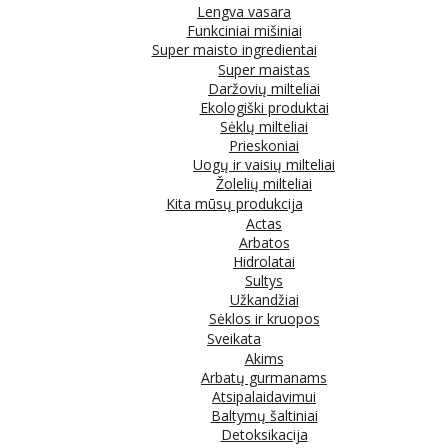
Lengva vasara
Funkciniai mišiniai
Super maisto ingredientai
Super maistas
Daržovių milteliai
Ekologiški produktai
Sėklų milteliai
Prieskoniai
Uogų ir vaisių milteliai
Žolelių milteliai
Kita mūsų produkcija
Actas
Arbatos
Hidrolatai
Sultys
Užkandžiai
Sėklos ir kruopos
Sveikata
Akims
Arbatų gurmanams
Atsipalaidavimui
Baltymų šaltiniai
Detoksikacija