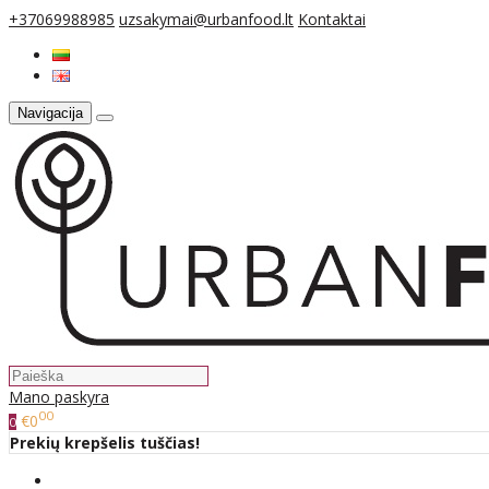
+37069988985
uzsakymai@urbanfood.lt
Kontaktai
Navigacija
Mano paskyra
00
€0
0
Prekių krepšelis tuščias!