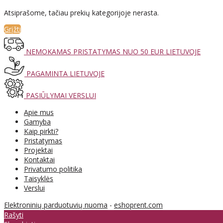
Atsiprašome, tačiau prekių kategorijoje nerasta.
Grįžti
NEMOKAMAS PRISTATYMAS NUO 50 EUR LIETUVOJE
PAGAMINTA LIETUVOJE
PASIŪLYMAI VERSLUI
Apie mus
Gamyba
Kaip pirkti?
Pristatymas
Projektai
Kontaktai
Privatumo politika
Taisyklės
Verslui
Elektroninių parduotuvių nuoma
-
eshoprent.com
Rašyti