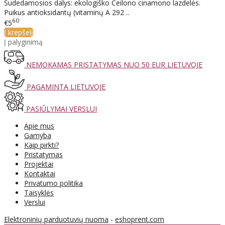
Sudedamosios dalys: ekologiško Ceilono cinamono lazdelės.
Puikus antioksidantų (vitaminų A 292 ..
60
€5
Į krepšelį
Į palyginimą
NEMOKAMAS PRISTATYMAS NUO 50 EUR LIETUVOJE
PAGAMINTA LIETUVOJE
PASIŪLYMAI VERSLUI
Apie mus
Gamyba
Kaip pirkti?
Pristatymas
Projektai
Kontaktai
Privatumo politika
Taisyklės
Verslui
Elektroninių parduotuvių nuoma
-
eshoprent.com