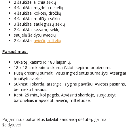
2 šaukšteliai chia sėklų
4 šaukštai migdolų riekelių
4 šaukštai kokosų drožlių
4 šaukštai moliūgų sėklų
3 šaukštai saulėgrąžų sėklų
2 šaukštai sezamų sėklų
saujelė šaldytų aviečių
2 šaukštai
aviečių miltelių
Paruošimas:
Orkaitę įkaitinti iki 180 laipsnių.
18 x 18 cm kepimo skardą iškloti kepimo popieriumi.
Pusę dribsnių sumalti. Visus ingredientus sumaišyti. Atsargiai
įmaišyti avietes.
Sukrėsti į skardą, atsargiai išlyginti paviršių. Avietės pasitrins,
bet nieko baisaus.
Kepti 25 min., kol pagels. Atvėsinti skardoje, supjaustyti
batonėliais ir apvolioti aviečių milteliuose.
Pagamintus batonėlius laikykit sandarioj dėžutėj, galima ir
šaldytuve!