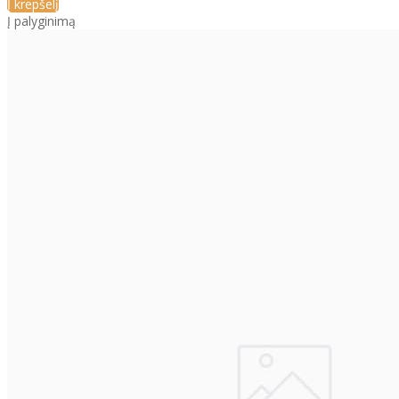
Į krepšelį
Į palyginimą