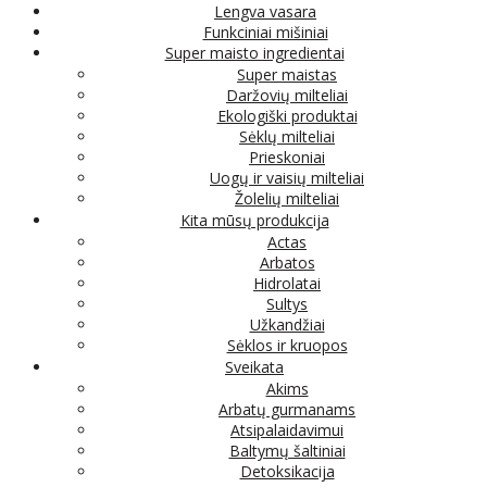
Lengva vasara
Funkciniai mišiniai
Super maisto ingredientai
Super maistas
Daržovių milteliai
Ekologiški produktai
Sėklų milteliai
Prieskoniai
Uogų ir vaisių milteliai
Žolelių milteliai
Kita mūsų produkcija
Actas
Arbatos
Hidrolatai
Sultys
Užkandžiai
Sėklos ir kruopos
Sveikata
Akims
Arbatų gurmanams
Atsipalaidavimui
Baltymų šaltiniai
Detoksikacija