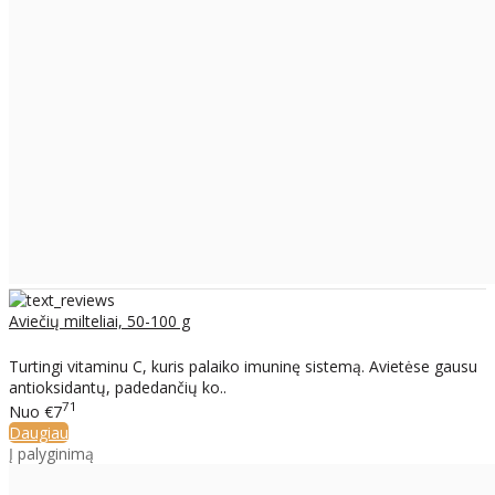
Aviečių milteliai, 50-100 g
Turtingi vitaminu C, kuris palaiko imuninę sistemą. Avietėse gausu
antioksidantų, padedančių ko..
71
Nuo
€7
Daugiau
Į palyginimą