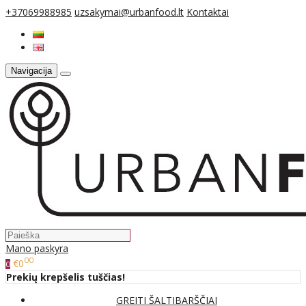
+37069988985
uzsakymai@urbanfood.lt
Kontaktai
Navigacija
Mano paskyra
00
€0
0
Prekių krepšelis tuščias!
GREITI ŠALTIBARŠČIAI