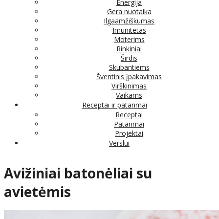
Energija
Gera nuotaika
Ilgaamžiškumas
Imunitetas
Moterims
Rinkiniai
Širdis
Skubantiems
Šventinis įpakavimas
Virškinimas
Vaikams
Receptai ir patarimai
Receptai
Patarimai
Projektai
Verslui
Avižiniai batonėliai su
avietėmis