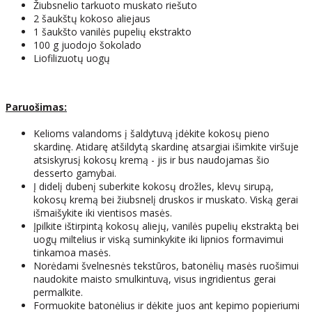
Žiubsnelio tarkuoto muskato riešuto
2 šaukštų kokoso aliejaus
1 šaukšto vanilės pupelių ekstrakto
100 g juodojo šokolado
Liofilizuotų uogų
Paruošimas:
Kelioms valandoms į šaldytuvą įdėkite kokosų pieno
skardinę. Atidarę atšildytą skardinę atsargiai išimkite viršuje
atsiskyrusį kokosų kremą - jis ir bus naudojamas šio
desserto gamybai.
Į didelį dubenį suberkite kokosų drožles, klevų sirupą,
kokosų kremą bei žiubsnelį druskos ir muskato. Viską gerai
išmaišykite iki vientisos masės.
Įpilkite ištirpintą kokosų aliejų, vanilės pupelių ekstraktą bei
uogų miltelius ir viską suminkykite iki lipnios formavimui
tinkamoa masės.
Norėdami švelnesnės tekstūros, batonėlių masės ruošimui
naudokite maisto smulkintuvą, visus ingridientus gerai
permalkite.
Formuokite batonėlius ir dėkite juos ant kepimo popieriumi