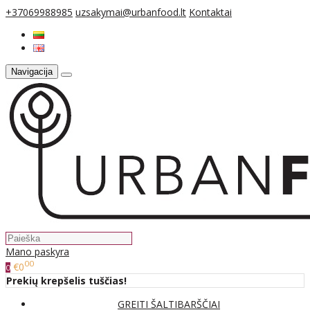
+37069988985
uzsakymai@urbanfood.lt
Kontaktai
Navigacija
Mano paskyra
00
€0
0
Prekių krepšelis tuščias!
GREITI ŠALTIBARŠČIAI