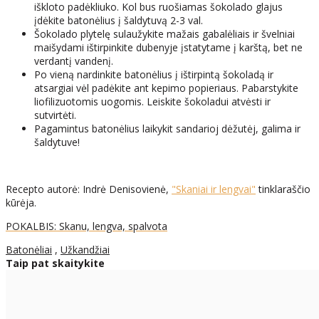
iškloto padėkliuko. Kol bus ruošiamas šokolado glajus
įdėkite batonėlius į šaldytuvą 2-3 val.
Šokolado plytelę sulaužykite mažais gabalėliais ir švelniai
maišydami ištirpinkite dubenyje įstatytame į karštą, bet ne
verdantį vandenį.
Po vieną nardinkite batonėlius į ištirpintą šokoladą ir
atsargiai vėl padėkite ant kepimo popieriaus. Pabarstykite
liofilizuotomis uogomis. Leiskite šokoladui atvėsti ir
sutvirtėti.
Pagamintus batonėlius laikykit sandarioj dėžutėj, galima ir
šaldytuve!
Recepto autorė: Indrė Denisovienė,
"Skaniai ir lengvai"
tinklaraščio
kūrėja.
POKALBIS: Skanu, lengva, spalvota
Batonėliai
,
Užkandžiai
Taip pat skaitykite