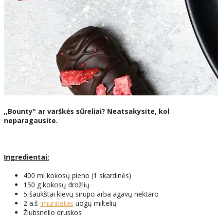
,,Bounty" ar varškės sūreliai? Neatsakysite, kol
neparagausite.
Ingredientai:
400 ml kokosų pieno (1 skardinės)
150 g kokosų drožlių
5 šaukštai klevų sirupo arba agavų nektaro
2 a.š
Imunitetas
uogų miltelių
Žiubsnelio druskos