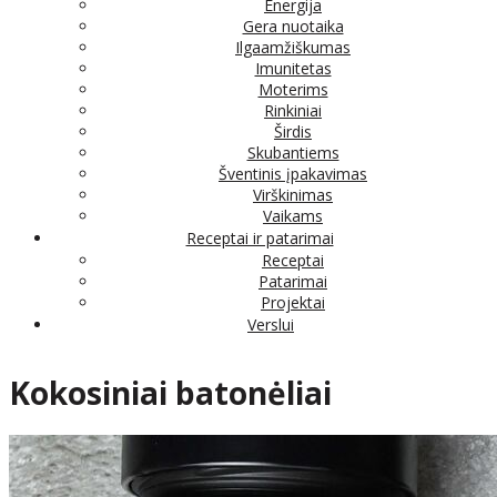
Energija
Gera nuotaika
Ilgaamžiškumas
Imunitetas
Moterims
Rinkiniai
Širdis
Skubantiems
Šventinis įpakavimas
Virškinimas
Vaikams
Receptai ir patarimai
Receptai
Patarimai
Projektai
Verslui
Kokosiniai batonėliai