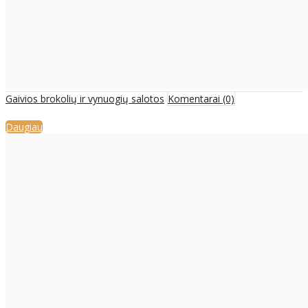
Gaivios brokolių ir vynuogių salotos
Komentarai (0)
Daugiau