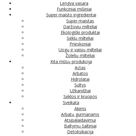
Lengva vasara
Funkciniai mišiniai
Super maisto ingredientai
Super maistas
Daržovių milteliai
Ekologiški produktai
Sėklų milteliai
Prieskoniai
Uogų ir vaisių milteliai
Žolelių milteliai
Kita mūsų produkcija
Actas
Arbatos
Hidrolatai
Sultys
Užkandžiai
Sėklos ir kruopos
Sveikata
Akims
Arbatų gurmanams
Atsipalaidavimui
Baltymų šaltiniai
Detoksikacija