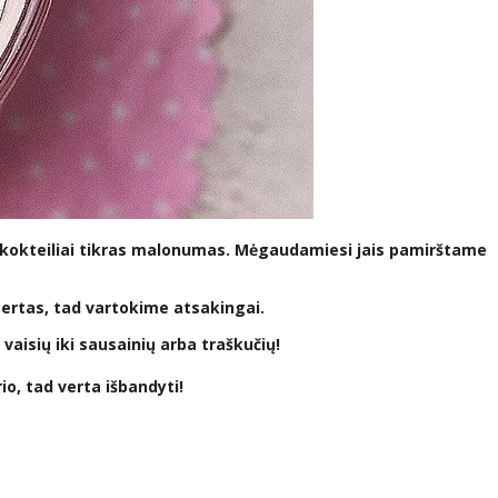
dų kokteiliai tikras malonumas. Mėgaudamiesi jais pamirštame
esertas, tad vartokime atsakingai.
 vaisių iki sausainių arba traškučių!
io, tad verta išbandyti!