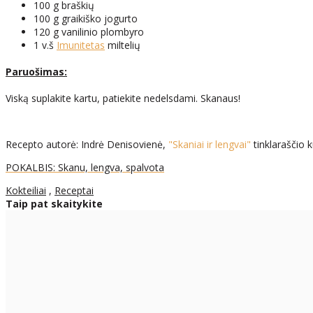
100 g braškių
100 g graikiško jogurto
120 g vanilinio plombyro
1 v.š
Imunitetas
miltelių
Paruošimas:
Viską suplakite kartu, patiekite nedelsdami. Skanaus!
Recepto autorė: Indrė Denisovienė,
"Skaniai ir lengvai"
tinklaraščio k
POKALBIS: Skanu, lengva, spalvota
Kokteiliai
,
Receptai
Taip pat skaitykite