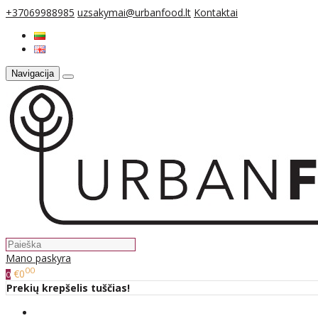
+37069988985
uzsakymai@urbanfood.lt
Kontaktai
Navigacija
Mano paskyra
00
€0
0
Prekių krepšelis tuščias!