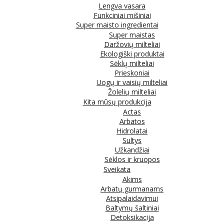
Lengva vasara
Funkciniai mišiniai
Super maisto ingredientai
Super maistas
Daržovių milteliai
Ekologiški produktai
Sėklų milteliai
Prieskoniai
Uogų ir vaisių milteliai
Žolelių milteliai
Kita mūsų produkcija
Actas
Arbatos
Hidrolatai
Sultys
Užkandžiai
Sėklos ir kruopos
Sveikata
Akims
Arbatų gurmanams
Atsipalaidavimui
Baltymų šaltiniai
Detoksikacija