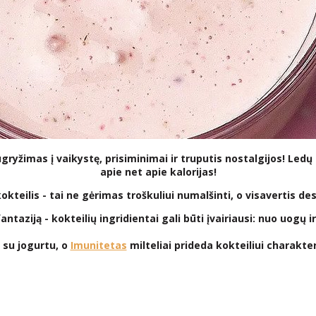
ugryžimas į vaikystę, prisiminimai ir truputis nostalgijos! Le
apie net apie kalorijas!
kokteilis - tai ne gėrimas troškuliui numalšinti, o visavertis d
taziją - kokteilių ingridientai gali būti įvairiausi: nuo uogų ir
 su jogurtu, o
Imunitetas
milteliai prideda kokteiliui charakter