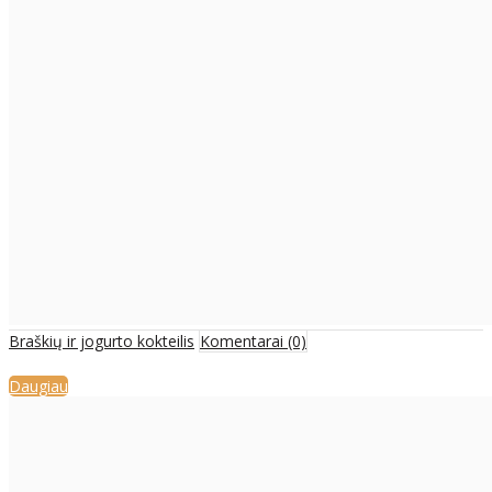
Braškių ir jogurto kokteilis
Komentarai (0)
Daugiau