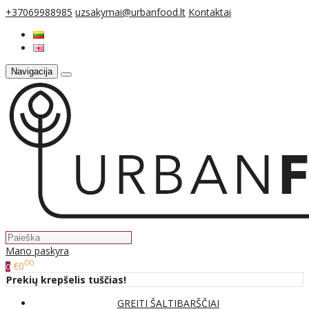
+37069988985
uzsakymai@urbanfood.lt
Kontaktai
Navigacija
Mano paskyra
00
€0
0
Prekių krepšelis tuščias!
GREITI ŠALTIBARŠČIAI