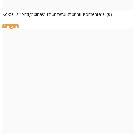
Kokteilis "Antigripinas" imunitetui stiprinti
Komentarai (0)
Daugiau