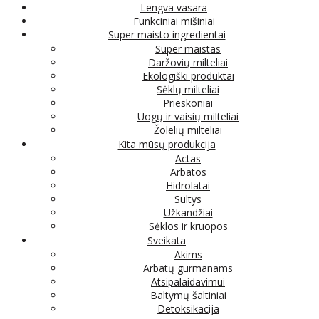
Lengva vasara
Funkciniai mišiniai
Super maisto ingredientai
Super maistas
Daržovių milteliai
Ekologiški produktai
Sėklų milteliai
Prieskoniai
Uogų ir vaisių milteliai
Žolelių milteliai
Kita mūsų produkcija
Actas
Arbatos
Hidrolatai
Sultys
Užkandžiai
Sėklos ir kruopos
Sveikata
Akims
Arbatų gurmanams
Atsipalaidavimui
Baltymų šaltiniai
Detoksikacija