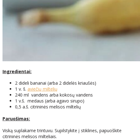
Ingredientai:
2 dideli bananai (arba 2 didelės kriaušės)
1 v. š.
aviečių miltelių
240 ml vandens arba kokosų vandens
1 v.š. medaus (arba agavo sirupo)
0,5 a.š. citrininės melisos miltelių
Paruošimas:
Viską suplakame trintuvu. Supilstykite į stiklines, papuoškite
citrininės melisos milteliais.