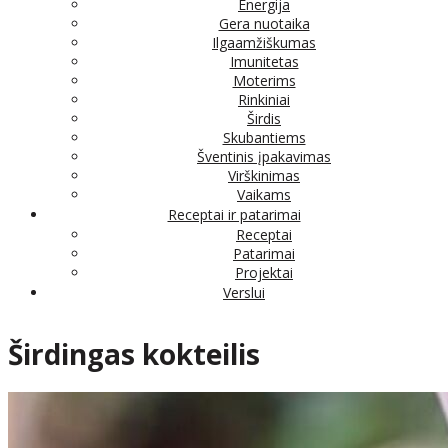
Energija
Gera nuotaika
Ilgaamžiškumas
Imunitetas
Moterims
Rinkiniai
Širdis
Skubantiems
Šventinis įpakavimas
Virškinimas
Vaikams
Receptai ir patarimai
Receptai
Patarimai
Projektai
Verslui
Širdingas kokteilis