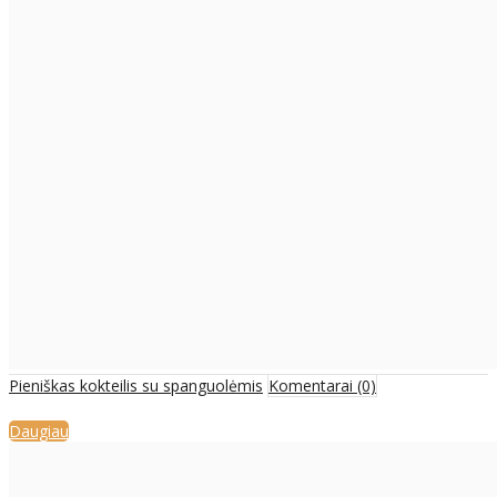
Pieniškas kokteilis su spanguolėmis
Komentarai (0)
Daugiau