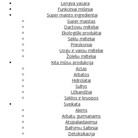
Lengva vasara
Funkciniai mišiniai
Super maisto ingredientai
Super maistas
Daržovių milteliai
Ekologiški produktai
Sėklų milteliai
Prieskoniai
Uogų ir vaisių milteliai
Žolelių milteliai
Kita mūsų produkcija
Actas
Arbatos
Hidrolatai
Sultys
Užkandžiai
Sėklos ir kruopos
Sveikata
Akims
Arbatų gurmanams
Atsipalaidavimui
Baltymų šaltiniai
Detoksikacija