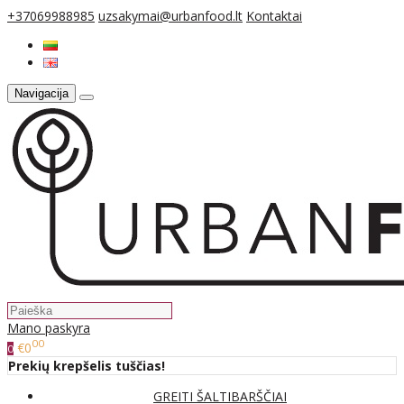
+37069988985
uzsakymai@urbanfood.lt
Kontaktai
Navigacija
Mano paskyra
00
€0
0
Prekių krepšelis tuščias!
GREITI ŠALTIBARŠČIAI