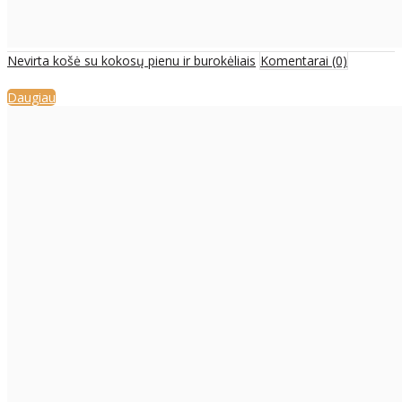
Nevirta košė su kokosų pienu ir burokėliais
Komentarai (0)
Daugiau