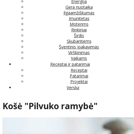
Energija
Gera nuotaika
Ilgaamžiškumas
Imunitetas
Moterims
Rinkiniai
Širdis
Skubantiems
Šventinis įpakavimas
Virškinimas
Vaikams
Receptai ir patarimai
Receptai
Patarimai
Projektai
Verslui
Košė "Pilvuko ramybė"