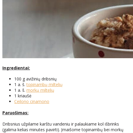
Ingredientai:
100 g avižinių dribsnių
1 a. š.
topinambų miltelių
1 a. š.
morkų miltelių
1 kriaušė
Ceilono cinamono
Paruošimas:
Dribsnius užpilame karštu vandeniu ir palaukiame kol išbrinks
(galima kelias minutes pavirti). Įmaišome topinambų bei morkų