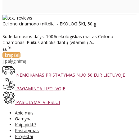
Ceilono cinamono milteliai - EKOLOGIŠKI, 50 g
Sudedamosios dalys: 100% ekologiškas maltas Ceilono
cinamonas. Puikus antioksidantų (vitaminų A..
04
€6
Į krepšelį
Į palyginimą
NEMOKAMAS PRISTATYMAS NUO 50 EUR LIETUVOJE
PAGAMINTA LIETUVOJE
PASIŪLYMAI VERSLUI
Apie mus
Gamyba
Kaip pirkti?
Pristatymas
Projektai