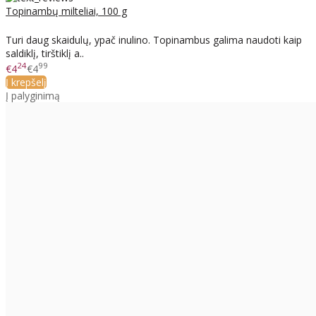
Topinambų milteliai, 100 g
Turi daug skaidulų, ypač inulino. Topinambus galima naudoti kaip
saldiklį, tirštiklį a..
24
99
€4
€4
Į krepšelį
Į palyginimą