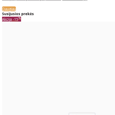
Daugiau
Susijusios prekės
%
Akcija
-15