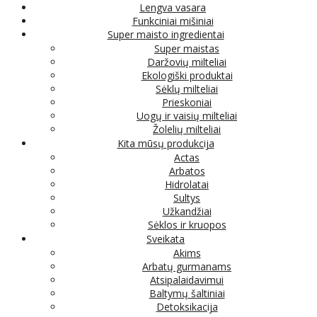
Lengva vasara
Funkciniai mišiniai
Super maisto ingredientai
Super maistas
Daržovių milteliai
Ekologiški produktai
Sėklų milteliai
Prieskoniai
Uogų ir vaisių milteliai
Žolelių milteliai
Kita mūsų produkcija
Actas
Arbatos
Hidrolatai
Sultys
Užkandžiai
Sėklos ir kruopos
Sveikata
Akims
Arbatų gurmanams
Atsipalaidavimui
Baltymų šaltiniai
Detoksikacija