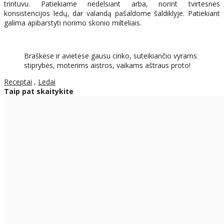
trintuvu. Patiekiame nedelsiant arba, norint tvirtesnės
konsistencijos ledų, dar valandą pašaldome šaldiklyje. Patiekiant
galima apibarstyti norimo skonio milteliais.
Braškėse ir avietėse gausu cinko, suteikiančio vyrams
stiprybės, moterims aistros, vaikams aštraus proto!
Receptai
,
Ledai
Taip pat skaitykite