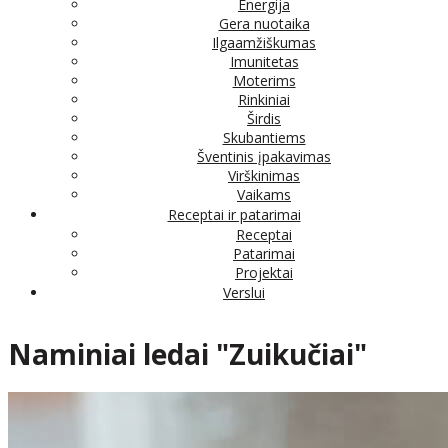
Energija
Gera nuotaika
Ilgaamžiškumas
Imunitetas
Moterims
Rinkiniai
Širdis
Skubantiems
Šventinis įpakavimas
Virškinimas
Vaikams
Receptai ir patarimai
Receptai
Patarimai
Projektai
Verslui
Naminiai ledai "Zuikučiai"