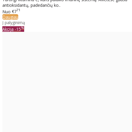
antioksidantų, padedančių ko..
71
Nuo
€7
Daugiau
Į palyginimą
%
Akcija
-15