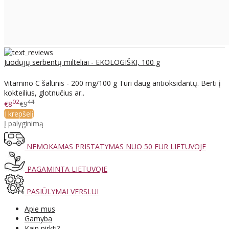
Juodųjų serbentų milteliai - EKOLOGIŠKI, 100 g
Vitamino C šaltinis - 200 mg/100 g Turi daug antioksidantų. Berti į
kokteilius, glotnučius ar..
02
44
€8
€9
Į krepšelį
Į palyginimą
NEMOKAMAS PRISTATYMAS NUO 50 EUR LIETUVOJE
PAGAMINTA LIETUVOJE
PASIŪLYMAI VERSLUI
Apie mus
Gamyba
Kaip pirkti?