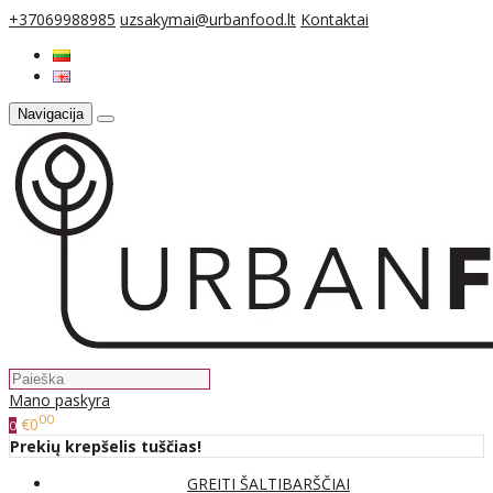
+37069988985
uzsakymai@urbanfood.lt
Kontaktai
Navigacija
Mano paskyra
00
€0
0
Prekių krepšelis tuščias!
GREITI ŠALTIBARŠČIAI