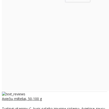
Aviečių milteliai, 50-100 g
Turtingi vitaminu C, kuris palaiko imuninę sistemą. Avietėse gausu