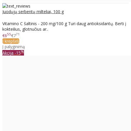
Juodųjų serbentų milteliai, 100 g
Vitamino C šaltinis - 200 mg/100 g Turi daug antioksidantų. Berti į
kokteilius, glotnučius ar..
55
71
€6
€7
Į krepšelį
Į palyginimą
%
Akcija
-15