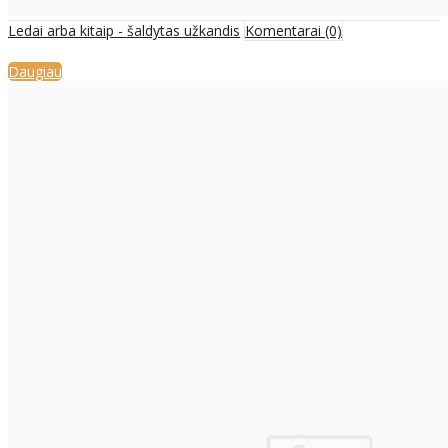
Ledai arba kitaip - šaldytas užkandis
Komentarai (0)
Daugiau