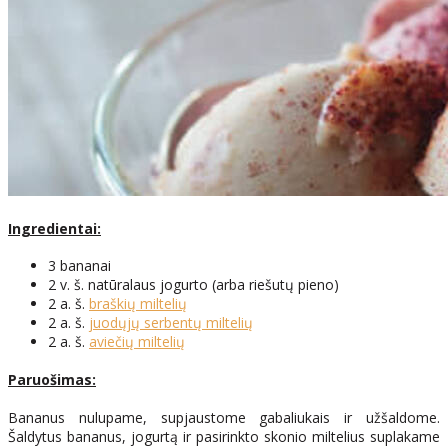
Ingredientai:
3 bananai
2 v. š. natūralaus jogurto (arba riešutų pieno)
2 a. š.
braškių miltelių
2 a. š.
juodųjų serbentų miltelių
2 a. š.
aviečių miltelių
Paruošimas:
Bananus nulupame, supjaustome gabaliukais ir užšaldome.
Šaldytus bananus, jogurtą ir pasirinkto skonio miltelius suplakame