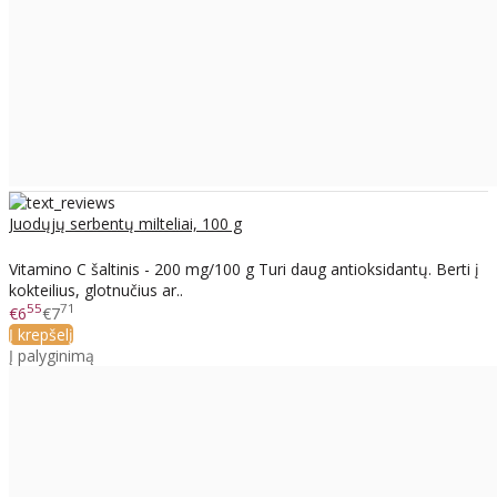
Juodųjų serbentų milteliai, 100 g
Vitamino C šaltinis - 200 mg/100 g Turi daug antioksidantų. Berti į
kokteilius, glotnučius ar..
55
71
€6
€7
Į krepšelį
Į palyginimą