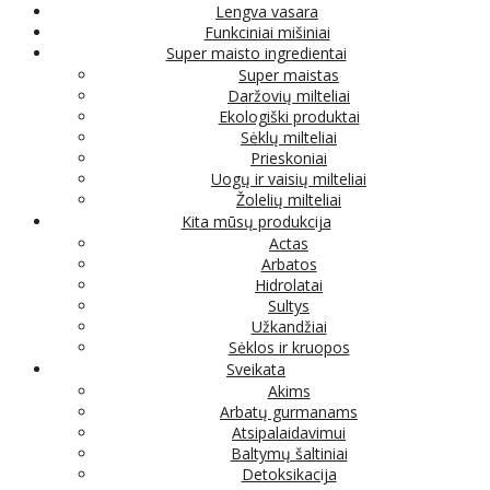
Lengva vasara
Funkciniai mišiniai
Super maisto ingredientai
Super maistas
Daržovių milteliai
Ekologiški produktai
Sėklų milteliai
Prieskoniai
Uogų ir vaisių milteliai
Žolelių milteliai
Kita mūsų produkcija
Actas
Arbatos
Hidrolatai
Sultys
Užkandžiai
Sėklos ir kruopos
Sveikata
Akims
Arbatų gurmanams
Atsipalaidavimui
Baltymų šaltiniai
Detoksikacija