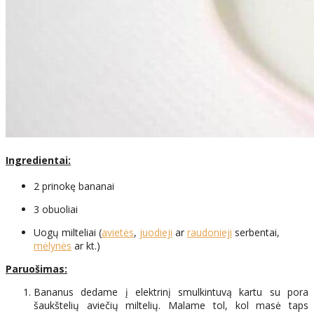
Ingredientai:
2 prinokę bananai
3 obuoliai
Uogų milteliai (
avietės
,
juodieji
ar
raudonieji
serbentai,
mėlynės
ar kt.)
Paruošimas:
Bananus dedame į elektrinį smulkintuvą kartu su pora
šaukštelių aviečių miltelių. Malame tol, kol masė taps