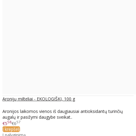
Aronijų milteliai - EKOLOGIŠKI, 100 g
Aronijos laikomos vienos iš daugiausiai antioksidantų turinčių
augalų ir pasižymi daugybe sveikat..
58
57
€5
€6
Į krepšelį
Į palyginimą