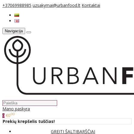
+37069988985
uzsakymai@urbanfood.lt
Kontaktai
Navigacija
Mano paskyra
00
€0
0
Prekių krepšelis tuščias!
GREITI ŠALTIBARŠČIAI