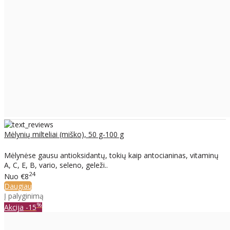
Mėlynių milteliai (miško), 50 g-100 g
Mėlynėse gausu antioksidantų, tokių kaip antocianinas, vitaminų
A, C, E, B, vario, seleno, geleži..
24
Nuo
€8
Daugiau
Į palyginimą
%
Akcija
-15