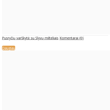
Pusryčių varškytė su Slyvų milteliais
Komentarai (0)
Daugiau