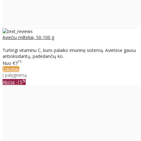
Aviečių milteliai, 50-100 g
Turtingi vitaminu C, kuris palaiko imuninę sistemą. Avietėse gausu
antioksidantų, padedančių ko..
71
Nuo
€7
Daugiau
Į palyginimą
%
Akcija
-15