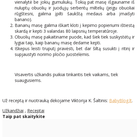
vienalytė be jokių gumuliukų. Tokią pat masę išgauname iš
nuluptų obuolių ir juodųjų serbentų miltelių (jeigu obuoliai
rūgštesni, galima įpilti šaukštą medaus arba įmaišyti
banano).
Bananų masę galima iškart kloti į kepimo popieriumi ištiestą
skardą ir kepti 3 valandas 80 laipsnių temperatūroje.
Obuolių masę pakaitiname puode, kad šiek tiek suskystėtų ir
lygiai taip, kaip bananų masę dedame kepti.
Iškepus leisti truputį pravėsti, bet dar šiltą susukti į ritinį ir
supjaustyti norimo pločio juostelėmis.
Visavertis užkandis puikiai tinkantis tiek vaikams, tiek
suaugusiems.
Už receptą ir nuotrauką dėkojame Viktorija K. Šaltinis:
BabyBlog.lt
.
Užkandžiai
,
Receptai
Taip pat skaitykite