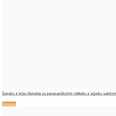
Špinatų ir lęšių blyneliai su pavasariškomis ridikėlių ir agurkų saloto
Daugiau