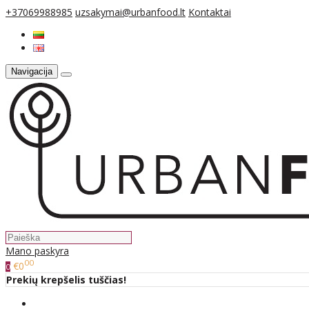
+37069988985
uzsakymai@urbanfood.lt
Kontaktai
Navigacija
Mano paskyra
00
€0
0
Prekių krepšelis tuščias!