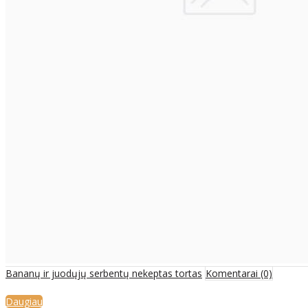
Bananų ir juodųjų serbentų nekeptas tortas
Komentarai (0)
Daugiau