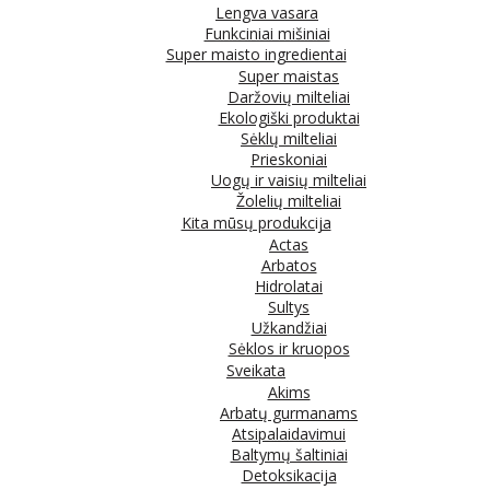
Lengva vasara
Funkciniai mišiniai
Super maisto ingredientai
Super maistas
Daržovių milteliai
Ekologiški produktai
Sėklų milteliai
Prieskoniai
Uogų ir vaisių milteliai
Žolelių milteliai
Kita mūsų produkcija
Actas
Arbatos
Hidrolatai
Sultys
Užkandžiai
Sėklos ir kruopos
Sveikata
Akims
Arbatų gurmanams
Atsipalaidavimui
Baltymų šaltiniai
Detoksikacija