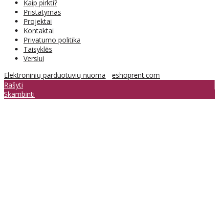
Kaip pirkti?
Pristatymas
Projektai
Kontaktai
Privatumo politika
Taisyklės
Verslui
Elektroninių parduotuvių nuoma
-
eshoprent.com
Rašyti
Skambinti