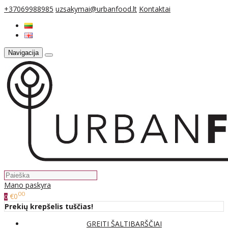
+37069988985
uzsakymai@urbanfood.lt
Kontaktai
Navigacija
Mano paskyra
00
€0
0
Prekių krepšelis tuščias!
GREITI ŠALTIBARŠČIAI