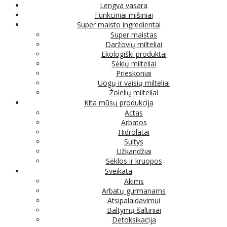
Lengva vasara
Funkciniai mišiniai
Super maisto ingredientai
Super maistas
Daržovių milteliai
Ekologiški produktai
Sėklų milteliai
Prieskoniai
Uogų ir vaisių milteliai
Žolelių milteliai
Kita mūsų produkcija
Actas
Arbatos
Hidrolatai
Sultys
Užkandžiai
Sėklos ir kruopos
Sveikata
Akims
Arbatų gurmanams
Atsipalaidavimui
Baltymų šaltiniai
Detoksikacija