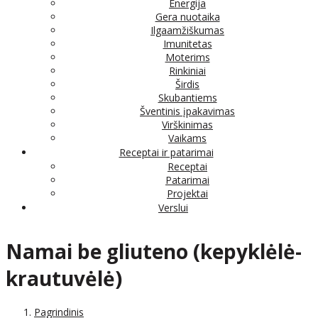
Energija
Gera nuotaika
Ilgaamžiškumas
Imunitetas
Moterims
Rinkiniai
Širdis
Skubantiems
Šventinis įpakavimas
Virškinimas
Vaikams
Receptai ir patarimai
Receptai
Patarimai
Projektai
Verslui
Namai be gliuteno (kepyklėlė-
krautuvėlė)
Pagrindinis