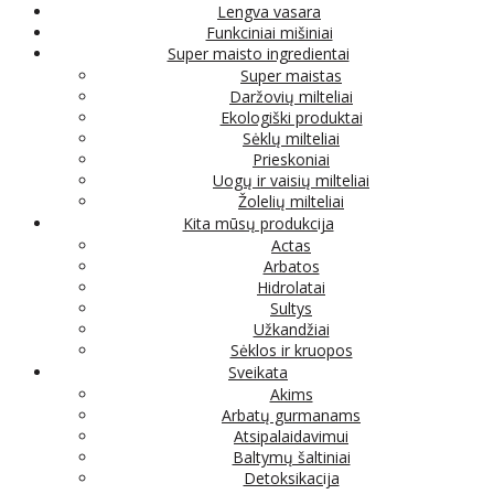
Lengva vasara
Funkciniai mišiniai
Super maisto ingredientai
Super maistas
Daržovių milteliai
Ekologiški produktai
Sėklų milteliai
Prieskoniai
Uogų ir vaisių milteliai
Žolelių milteliai
Kita mūsų produkcija
Actas
Arbatos
Hidrolatai
Sultys
Užkandžiai
Sėklos ir kruopos
Sveikata
Akims
Arbatų gurmanams
Atsipalaidavimui
Baltymų šaltiniai
Detoksikacija