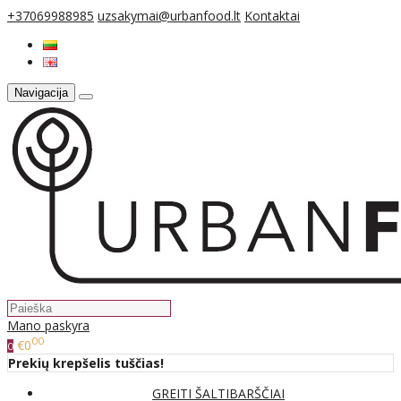
+37069988985
uzsakymai@urbanfood.lt
Kontaktai
Navigacija
Mano paskyra
00
€0
0
Prekių krepšelis tuščias!
GREITI ŠALTIBARŠČIAI