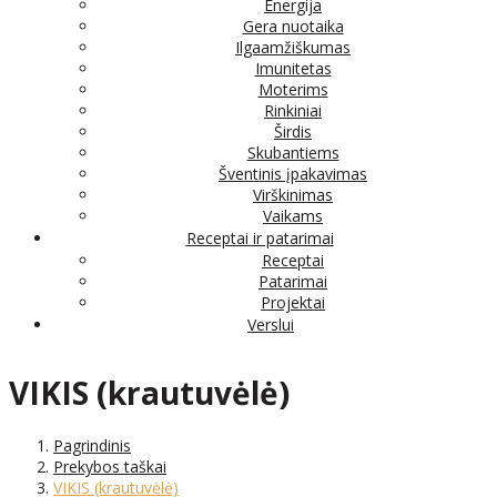
Energija
Gera nuotaika
Ilgaamžiškumas
Imunitetas
Moterims
Rinkiniai
Širdis
Skubantiems
Šventinis įpakavimas
Virškinimas
Vaikams
Receptai ir patarimai
Receptai
Patarimai
Projektai
Verslui
VIKIS (krautuvėlė)
Pagrindinis
Prekybos taškai
VIKIS (krautuvėlė)