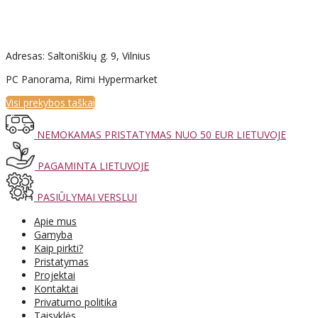
Adresas: Saltoniškių g. 9, Vilnius
PC Panorama, Rimi Hypermarket
Visi prekybos taškai
NEMOKAMAS PRISTATYMAS NUO 50 EUR LIETUVOJE
PAGAMINTA LIETUVOJE
PASIŪLYMAI VERSLUI
Apie mus
Gamyba
Kaip pirkti?
Pristatymas
Projektai
Kontaktai
Privatumo politika
Taisyklės