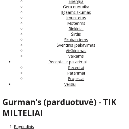
Energija
Gera nuotaika
Ilgaamžiškumas
Imunitetas
Moterims
Rinkiniai
Širdis
Skubantiems
Šventinis įpakavimas
Virškinimas
Vaikams
Receptai ir patarimai
Receptai
Patarimai
Projektai
Verslui
Gurman's (parduotuvė) - TIK
MILTELIAI
Pagrindinis