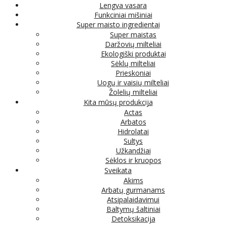
Lengva vasara
Funkciniai mišiniai
Super maisto ingredientai
Super maistas
Daržovių milteliai
Ekologiški produktai
Sėklų milteliai
Prieskoniai
Uogų ir vaisių milteliai
Žolelių milteliai
Kita mūsų produkcija
Actas
Arbatos
Hidrolatai
Sultys
Užkandžiai
Sėklos ir kruopos
Sveikata
Akims
Arbatų gurmanams
Atsipalaidavimui
Baltymų šaltiniai
Detoksikacija