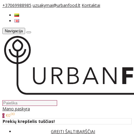
+37069988985
uzsakymai@urbanfood.lt
Kontaktai
Navigacija
Mano paskyra
00
€0
0
Prekių krepšelis tuščias!
GREITI ŠALTIBARŠČIAI