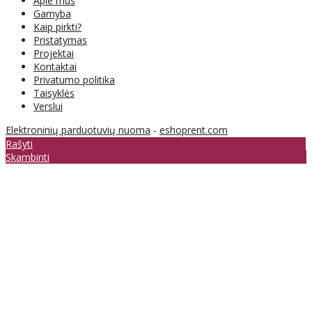
Apie mus
Gamyba
Kaip pirkti?
Pristatymas
Projektai
Kontaktai
Privatumo politika
Taisyklės
Verslui
Elektroninių parduotuvių nuoma
-
eshoprent.com
Rašyti
Skambinti