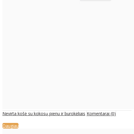
Nevirta košė su kokosų pienu ir burokėliais
Komentarai (0)
Daugiau