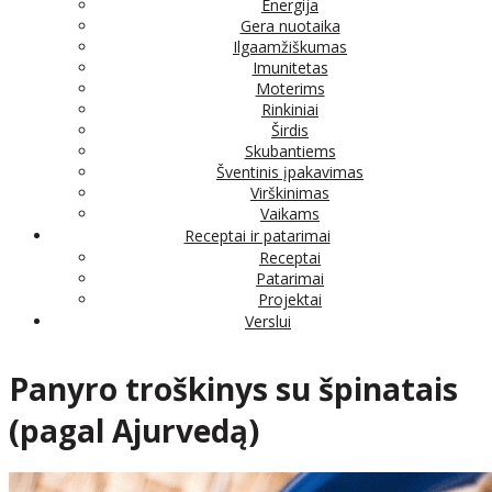
Energija
Gera nuotaika
Ilgaamžiškumas
Imunitetas
Moterims
Rinkiniai
Širdis
Skubantiems
Šventinis įpakavimas
Virškinimas
Vaikams
Receptai ir patarimai
Receptai
Patarimai
Projektai
Verslui
Panyro troškinys su špinatais
(pagal Ajurvedą)