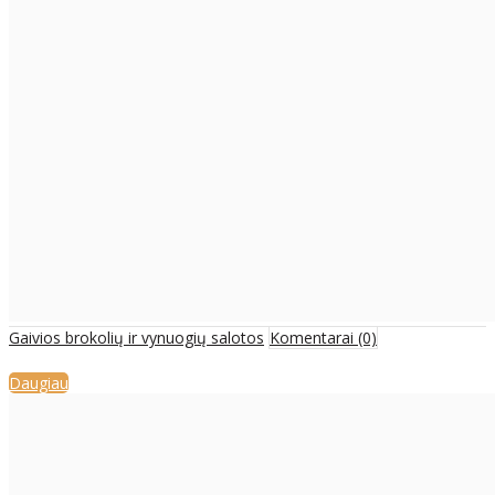
Gaivios brokolių ir vynuogių salotos
Komentarai (0)
Daugiau