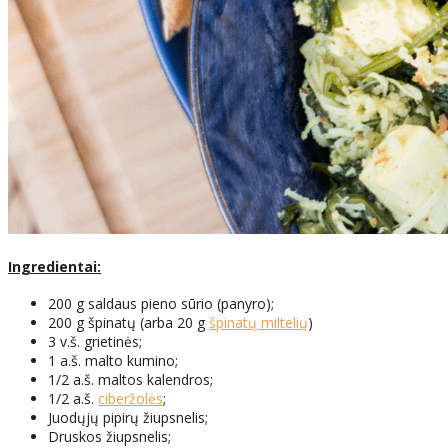
Ingredientai:
200 g saldaus pieno sūrio (panyro);
200 g špinatų (arba 20 g
špinatų miltelių
)
3 v.š. grietinės;
1 a.š. malto kumino;
1/2 a.š. maltos kalendros;
1/2 a.š.
ciberžolės
;
Juodųjų pipirų žiupsnelis;
Druskos žiupsnelis;