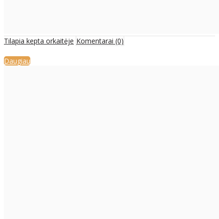
Tilapia kepta orkaitėje
Komentarai (0)
Daugiau