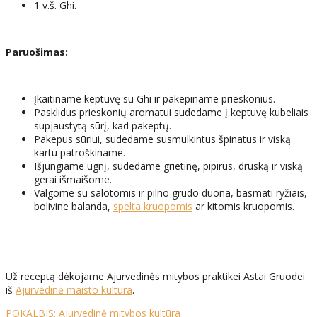
1 v.š. Ghi.
Paruošimas:
Įkaitiname keptuvę su Ghi ir pakepiname prieskonius.
Pasklidus prieskonių aromatui sudedame į keptuvę kubeliais
supjaustytą sūrį, kad pakeptų.
Pakepus sūriui, sudedame susmulkintus špinatus ir viską
kartu patroškiname.
Išjungiame ugnį, sudedame grietinę, pipirus, druską ir viską
gerai išmaišome.
Valgome su salotomis ir pilno grūdo duona, basmati ryžiais,
bolivine balanda,
spelta kruopomis
ar kitomis kruopomis.
Už receptą dėkojame Ajurvedinės mitybos praktikei Astai Gruodei
iš
Ajurvedinė maisto kultūra
.
POKALBIS: Ajurvedinė mitybos kultūra