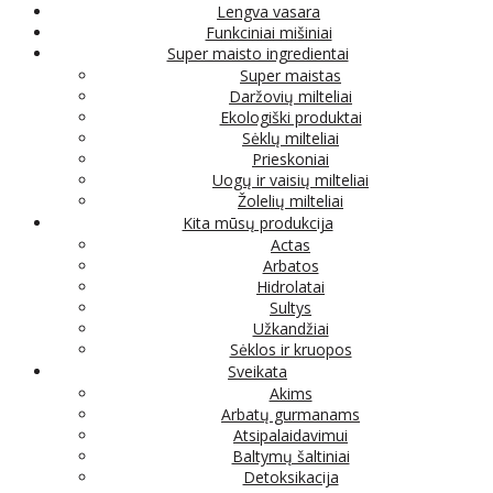
Lengva vasara
Funkciniai mišiniai
Super maisto ingredientai
Super maistas
Daržovių milteliai
Ekologiški produktai
Sėklų milteliai
Prieskoniai
Uogų ir vaisių milteliai
Žolelių milteliai
Kita mūsų produkcija
Actas
Arbatos
Hidrolatai
Sultys
Užkandžiai
Sėklos ir kruopos
Sveikata
Akims
Arbatų gurmanams
Atsipalaidavimui
Baltymų šaltiniai
Detoksikacija