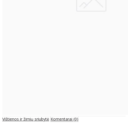
Vištienos ir žirnių sriubytė
Komentarai (0)