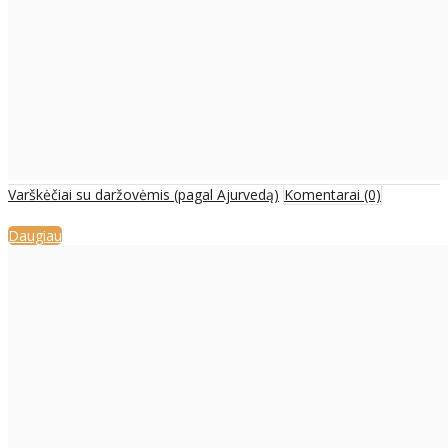
Varškėčiai su daržovėmis (pagal Ajurvedą)
Komentarai (0)
Daugiau