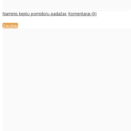
Naminis keptų pomidorų padažas
Komentarai (0)
Daugiau