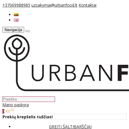
+37069988985
uzsakymai@urbanfood.lt
Kontaktai
Navigacija
Mano paskyra
00
€0
0
Prekių krepšelis tuščias!
GREITI ŠALTIBARŠČIAI